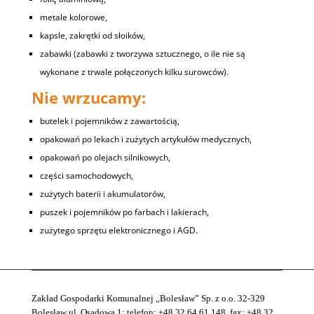
metale kolorowe,
kapsle, zakrętki od słoików,
zabawki (zabawki z tworzywa sztucznego, o ile nie są
wykonane z trwale połączonych kilku surowców).
Nie wrzucamy:
butelek i pojemników z zawartością,
opakowań po lekach i zużytych artykułów medycznych,
opakowań po olejach silnikowych,
części samochodowych,
zużytych baterii i akumulatorów,
puszek i pojemników po farbach i lakierach,
zużytego sprzętu elektronicznego i AGD.
Zakład Gospodarki Komunalnej „Bolesław” Sp. z o.o. 32-329
Bolesław ul. Osadowa 1; telefon: +48 32 64 61 148, fax: +48 32