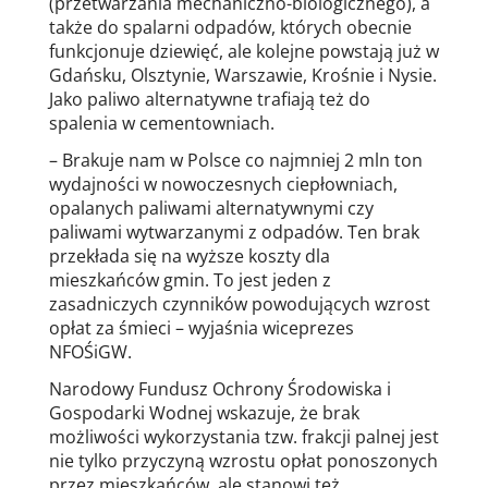
(przetwarzania mechaniczno-biologicznego), a
także do spalarni odpadów, których obecnie
funkcjonuje dziewięć, ale kolejne powstają już w
Gdańsku, Olsztynie, Warszawie, Krośnie i Nysie.
Jako paliwo alternatywne trafiają też do
spalenia w cementowniach.
– Brakuje nam w Polsce co najmniej 2 mln ton
wydajności w nowoczesnych ciepłowniach,
opalanych paliwami alternatywnymi czy
paliwami wytwarzanymi z odpadów. Ten brak
przekłada się na wyższe koszty dla
mieszkańców gmin. To jest jeden z
zasadniczych czynników powodujących wzrost
opłat za śmieci – wyjaśnia wiceprezes
NFOŚiGW.
Narodowy Fundusz Ochrony Środowiska i
Gospodarki Wodnej wskazuje, że brak
możliwości wykorzystania tzw. frakcji palnej jest
nie tylko przyczyną wzrostu opłat ponoszonych
przez mieszkańców, ale stanowi też