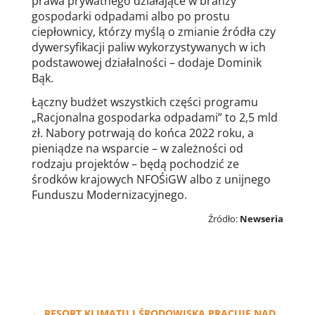
prawa prywatnego działające w branży
gospodarki odpadami albo po prostu
ciepłownicy, którzy myślą o zmianie źródła czy
dywersyfikacji paliw wykorzystywanych w ich
podstawowej działalności – dodaje Dominik
Bąk.
Łączny budżet wszystkich części programu
„Racjonalna gospodarka odpadami” to 2,5 mld
zł. Nabory potrwają do końca 2022 roku, a
pieniądze na wsparcie – w zależności od
rodzaju projektów – będą pochodzić ze
środków krajowych NFOŚiGW albo z unijnego
Funduszu Modernizacyjnego.
Źródło:
Newseria
←
RESORT KLIMATU I ŚRODOWISKA PRACUJE NAD