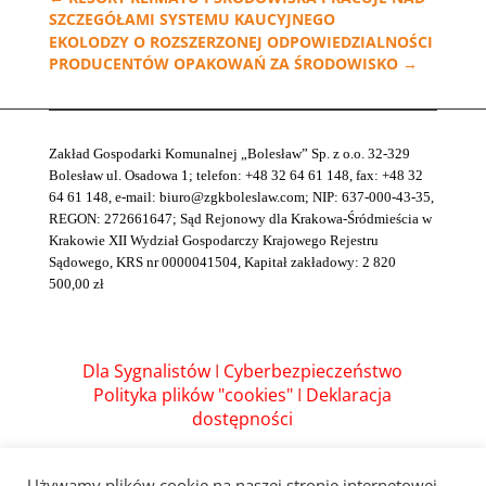
SZCZEGÓŁAMI SYSTEMU KAUCYJNEGO
EKOLODZY O ROZSZERZONEJ ODPOWIEDZIALNOŚCI
PRODUCENTÓW OPAKOWAŃ ZA ŚRODOWISKO
→
Zakład Gospodarki Komunalnej „Bolesław” Sp. z o.o. 32-329
Bolesław ul. Osadowa 1; telefon: +48 32 64 61 148, fax: +48 32
64 61 148, e-mail: biuro@zgkboleslaw.com; NIP: 637-000-43-35,
REGON: 272661647; Sąd Rejonowy dla Krakowa-Śródmieścia w
Krakowie XII Wydział Gospodarczy Krajowego Rejestru
Sądowego, KRS nr 0000041504, Kapitał zakładowy: 2 820
500,00 zł
Dla Sygnalistów
I
Cyberbezpieczeństwo
Polityka plików "cookies"
I
Deklaracja
dostępności
Używamy plików cookie na naszej stronie internetowej.