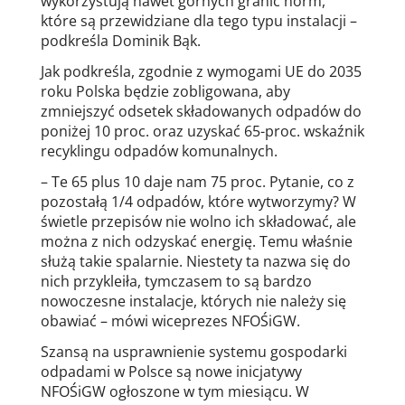
wykorzystują nawet górnych granic norm,
które są przewidziane dla tego typu instalacji –
podkreśla Dominik Bąk.
Jak podkreśla, zgodnie z wymogami UE do 2035
roku Polska będzie zobligowana, aby
zmniejszyć odsetek składowanych odpadów do
poniżej 10 proc. oraz uzyskać 65-proc. wskaźnik
recyklingu odpadów komunalnych.
– Te 65 plus 10 daje nam 75 proc. Pytanie, co z
pozostałą 1/4 odpadów, które wytworzymy? W
świetle przepisów nie wolno ich składować, ale
można z nich odzyskać energię. Temu właśnie
służą takie spalarnie. Niestety ta nazwa się do
nich przykleiła, tymczasem to są bardzo
nowoczesne instalacje, których nie należy się
obawiać – mówi wiceprezes NFOŚiGW.
Szansą na usprawnienie systemu gospodarki
odpadami w Polsce są nowe inicjatywy
NFOŚiGW ogłoszone w tym miesiącu. W