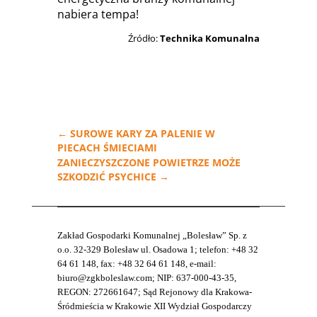
nabiera tempa!
Źródło:
Technika Komunalna
←
SUROWE KARY ZA PALENIE W
PIECACH ŚMIECIAMI
ZANIECZYSZCZONE POWIETRZE MOŻE
SZKODZIĆ PSYCHICE
→
Zakład Gospodarki Komunalnej „Bolesław” Sp. z
o.o. 32-329 Bolesław ul. Osadowa 1; telefon: +48 32
64 61 148, fax: +48 32 64 61 148, e-mail:
biuro@zgkboleslaw.com; NIP: 637-000-43-35,
REGON: 272661647; Sąd Rejonowy dla Krakowa-
Śródmieścia w Krakowie XII Wydział Gospodarczy