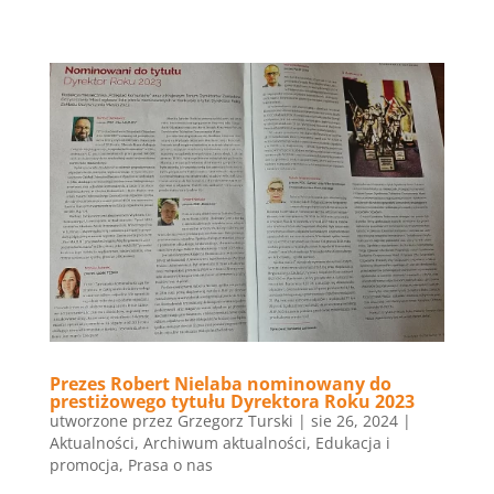
Prezes Robert Nielaba nominowany do
prestiżowego tytułu Dyrektora Roku 2023
utworzone przez
Grzegorz Turski
|
sie 26, 2024
|
Aktualności
,
Archiwum aktualności
,
Edukacja i
promocja
,
Prasa o nas