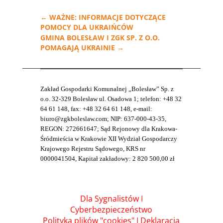
←
WAŻNE: INFORMACJE DOTYCZĄCE
POMOCY DLA UKRAIŃCÓW
GMINA BOLESŁAW I ZGK SP. Z O.O.
POMAGAJĄ UKRAINIE
→
Zakład Gospodarki Komunalnej „Bolesław” Sp. z
o.o. 32-329 Bolesław ul. Osadowa 1; telefon: +48 32
64 61 148, fax: +48 32 64 61 148, e-mail:
biuro@zgkboleslaw.com; NIP: 637-000-43-35,
REGON: 272661647; Sąd Rejonowy dla Krakowa-
Śródmieścia w Krakowie XII Wydział Gospodarczy
Krajowego Rejestru Sądowego, KRS nr
0000041504, Kapitał zakładowy: 2 820 500,00 zł
Dla Sygnalistów
I
Cyberbezpieczeństwo
Polityka plików "cookies"
I
Deklaracja