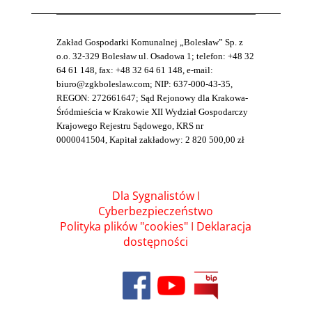
Zakład Gospodarki Komunalnej „Bolesław” Sp. z
o.o. 32-329 Bolesław ul. Osadowa 1; telefon: +48 32
64 61 148, fax: +48 32 64 61 148, e-mail:
biuro@zgkboleslaw.com; NIP: 637-000-43-35,
REGON: 272661647; Sąd Rejonowy dla Krakowa-
Śródmieścia w Krakowie XII Wydział Gospodarczy
Krajowego Rejestru Sądowego, KRS nr
0000041504, Kapitał zakładowy: 2 820 500,00 zł
Dla Sygnalistów
I
Cyberbezpieczeństwo
Polityka plików "cookies"
I
Deklaracja
dostępności