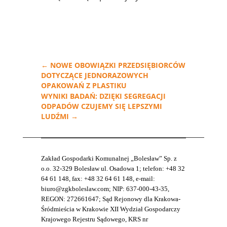
←
NOWE OBOWIĄZKI PRZEDSIĘBIORCÓW
DOTYCZĄCE JEDNORAZOWYCH
OPAKOWAŃ Z PLASTIKU
WYNIKI BADAŃ: DZIĘKI SEGREGACJI
ODPADÓW CZUJEMY SIĘ LEPSZYMI
LUDŹMI
→
Zakład Gospodarki Komunalnej „Bolesław” Sp. z
o.o. 32-329 Bolesław ul. Osadowa 1; telefon: +48 32
64 61 148, fax: +48 32 64 61 148, e-mail:
biuro@zgkboleslaw.com; NIP: 637-000-43-35,
REGON: 272661647; Sąd Rejonowy dla Krakowa-
Śródmieścia w Krakowie XII Wydział Gospodarczy
Krajowego Rejestru Sądowego, KRS nr