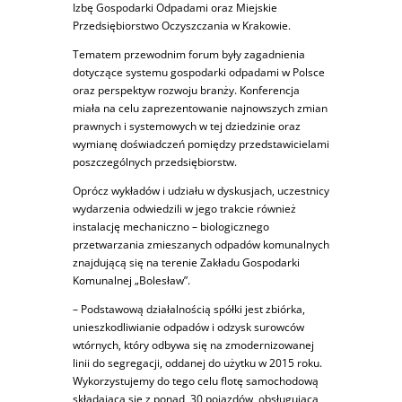
Izbę Gospodarki Odpadami oraz Miejskie
Przedsiębiorstwo Oczyszczania w Krakowie.
Tematem przewodnim forum były zagadnienia
dotyczące systemu gospodarki odpadami w Polsce
oraz perspektyw rozwoju branży. Konferencja
miała na celu zaprezentowanie najnowszych zmian
prawnych i systemowych w tej dziedzinie oraz
wymianę doświadczeń pomiędzy przedstawicielami
poszczególnych przedsiębiorstw.
Oprócz wykładów i udziału w dyskusjach, uczestnicy
wydarzenia odwiedzili w jego trakcie również
instalację mechaniczno – biologicznego
przetwarzania zmieszanych odpadów komunalnych
znajdującą się na terenie Zakładu Gospodarki
Komunalnej „Bolesław”.
– Podstawową działalnością spółki jest zbiórka,
unieszkodliwianie odpadów i odzysk surowców
wtórnych, który odbywa się na zmodernizowanej
linii do segregacji, oddanej do użytku w 2015 roku.
Wykorzystujemy do tego celu flotę samochodową
składającą się z ponad 30 pojazdów, obsługującą