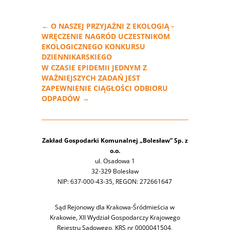
←
O NASZEJ PRZYJAŹNI Z EKOLOGIĄ -
WRĘCZENIE NAGRÓD UCZESTNIKOM
EKOLOGICZNEGO KONKURSU
DZIENNIKARSKIEGO
W CZASIE EPIDEMII JEDNYM Z
WAŻNIEJSZYCH ZADAŃ JEST
ZAPEWNIENIE CIĄGŁOŚCI ODBIORU
ODPADÓW
→
Zakład Gospodarki Komunalnej „Bolesław” Sp. z
o.o.
ul. Osadowa 1
32-329 Bolesław
NIP: 637-000-43-35, REGON: 272661647
Sąd Rejonowy dla Krakowa-Śródmieścia w
Krakowie, XII Wydział Gospodarczy Krajowego
Rejestru Sądowego, KRS nr 0000041504,