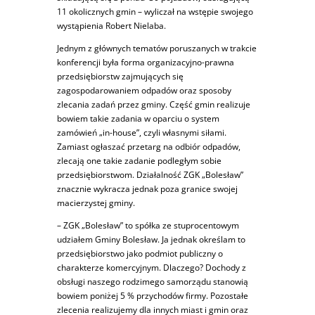
11 okolicznych gmin – wyliczał na wstępie swojego
wystąpienia Robert Nielaba.
Jednym z głównych tematów poruszanych w trakcie
konferencji była forma organizacyjno-prawna
przedsiębiorstw zajmujących się
zagospodarowaniem odpadów oraz sposoby
zlecania zadań przez gminy. Część gmin realizuje
bowiem takie zadania w oparciu o system
zamówień „in-house”, czyli własnymi siłami.
Zamiast ogłaszać przetarg na odbiór odpadów,
zlecają one takie zadanie podległym sobie
przedsiębiorstwom. Działalność ZGK „Bolesław”
znacznie wykracza jednak poza granice swojej
macierzystej gminy.
– ZGK „Bolesław” to spółka ze stuprocentowym
udziałem Gminy Bolesław. Ja jednak określam to
przedsiębiorstwo jako podmiot publiczny o
charakterze komercyjnym. Dlaczego? Dochody z
obsługi naszego rodzimego samorządu stanowią
bowiem poniżej 5 % przychodów firmy. Pozostałe
zlecenia realizujemy dla innych miast i gmin oraz