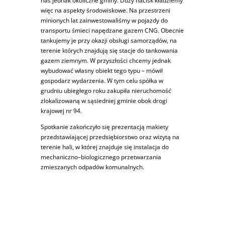
nas jednak okoliczne gminy. Duży nacisk kładziemy
więc na aspekty środowiskowe. Na przestrzeni
minionych lat zainwestowaliśmy w pojazdy do
transportu śmieci napędzane gazem CNG. Obecnie
tankujemy je przy okazji obsługi samorządów, na
terenie których znajdują się stacje do tankowania
gazem ziemnym. W przyszłości chcemy jednak
wybudować własny obiekt tego typu – mówił
gospodarz wydarzenia. W tym celu spółka w
grudniu ubiegłego roku zakupiła nieruchomość
zlokalizowaną w sąsiedniej gminie obok drogi
krajowej nr 94.
Spotkanie zakończyło się prezentacją makiety
przedstawiającej przedsiębiorstwo oraz wizytą na
terenie hali, w której znajduje się instalacja do
mechaniczno–biologicznego przetwarzania
zmieszanych odpadów komunalnych.