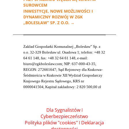
SUROWCEM
INWESTYCJE, NOWE MOŻLIWOŚCI I
DYNAMICZNY ROZWÓJ W ZGK
„BOLESŁAW” SP. Z O.O.
→
Zakład Gospodarki Komunalnej „Bolesław” Sp. z
o.o. 32-329 Bolesław ul. Osadowa 1; telefon: +48 32
64 61 148, fax: +48 32 64 61 148, e-mail:
biuro@zgkboleslaw.com; NIP: 637-000-43-35,
REGON: 272661647; Sąd Rejonowy dla Krakowa-
Śródmieścia w Krakowie XII Wydział Gospodarczy
Krajowego Rejestru Sądowego, KRS nr
0000041504, Kapitał zakładowy: 2 820 500,00 zł
Dla Sygnalistów
I
Cyberbezpieczeństwo
Polityka plików "cookies"
I
Deklaracja