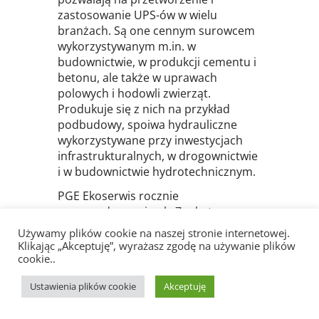
zastosowanie UPS-ów w wielu
branżach. Są one cennym surowcem
wykorzystywanym m.in. w
budownictwie, w produkcji cementu i
betonu, ale także w uprawach
polowych i hodowli zwierząt.
Produkuje się z nich na przykład
podbudowy, spoiwa hydrauliczne
wykorzystywane przy inwestycjach
infrastrukturalnych, w drogownictwie
i w budownictwie hydrotechnicznym.
PGE Ekoserwis rocznie
zagospodarowuje ok. 7 mln t
odpadów i produktów ubocznych z
Używamy plików cookie na naszej stronie internetowej.
energetyki. Przetwarza je na 200
Klikając „Akceptuję”, wyrażasz zgodę na używanie plików
różnych, pełnowartościowych
cookie..
produktów, zaopatrując w nie m.in.
Ustawienia plików cookie
Akceptuję
producentów betonu i
prefabrykatów, cementownie,