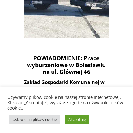
SYSTEM
POWIADOMIENIE: Prace
wyburzeniowe w Bolesławiu
na ul. Głównej 46
Zakład Gospodarki Komunalnej w
Bolesławiu Sp. z o.o. informuje, że
od jutra, 3 października 2023 roku,
Używamy plików cookie na naszej stronie internetowej.
będą prowadzone prace
Klikając „Akceptuję”, wyrażasz zgodę na używanie plików
cookie..
wyburzeniowe w Bolesławiu na ul.
Głównej 46 na terenie byłego
Ustawienia plików cookie
Akceptuję
„Instytutu odlewnictwa”. W
związku z prowadzonymi pracami