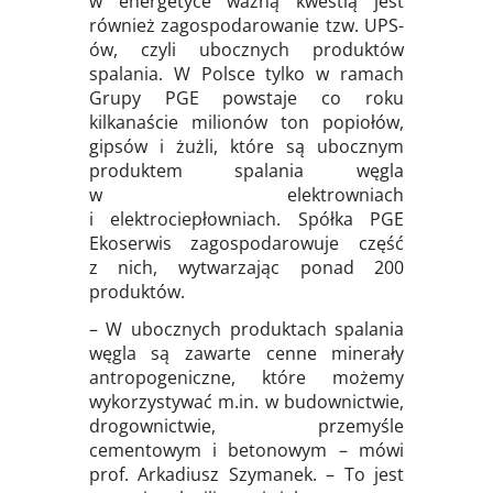
w energetyce ważną kwestią jest
również zagospodarowanie tzw. UPS-
ów, czyli ubocznych produktów
spalania. W Polsce tylko w ramach
Grupy PGE powstaje co roku
kilkanaście milionów ton popiołów,
gipsów i żużli, które są ubocznym
produktem spalania węgla
w elektrowniach
i elektrociepłowniach. Spółka PGE
Ekoserwis zagospodarowuje część
z nich, wytwarzając ponad 200
produktów.
– W ubocznych produktach spalania
węgla są zawarte cenne minerały
antropogeniczne, które możemy
wykorzystywać m.in. w budownictwie,
drogownictwie, przemyśle
cementowym i betonowym – mówi
prof. Arkadiusz Szymanek. – To jest