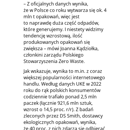
– Z oficjalnych danych wynika,
że w Polsce co roku wytwarza się ok. 4
mln t opakowań, więc jest
to naprawdę duża część odpadów,
które generujemy. I niestety widzimy
tendencję wzrostową, ilość
produkowanych opakowań się
zwiększa – mówi Joanna Kądziołka,
członkini zarządu Polskiego
Stowarzyszenia Zero Waste.
Jak wskazuje, wynika to m.in. z coraz
większej popularności internetowego
handlu. Według danych UKE w 2022
roku do rąk polskich konsumentów
codziennie trafiało ponad 2,5 mln
paczek (łącznie 921,6 mln sztuk,
wzrost o 14,5 proc. r/r). Z badań
zleconych przez DS Smith, dostawcy
ekologicznych opakowań, wynika,
że 40 proc. z nich zdarza się odbierać