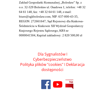
Zakład Gospodarki Komunalnej „Bolesław” Sp. z
o.o. 32-329 Bolesław ul. Osadowa 1; telefon: +48 32
64 61 148, fax: +48 32 64 61 148, e-mail:
biuro@zgkboleslaw.com; NIP: 637-000-43-35,
REGON: 272661647; Sąd Rejonowy dla Krakowa-
Śródmieścia w Krakowie XII Wydział Gospodarczy
Krajowego Rejestru Sądowego, KRS nr
0000041504, Kapitał zakładowy: 2 820 500,00 zł
Dla Sygnalistów
I
Cyberbezpieczeństwo
Polityka plików "cookies"
I
Deklaracja
dostępności