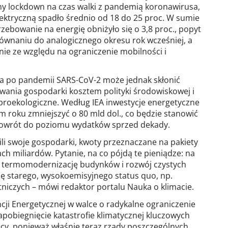
ny lockdown na czas walki z pandemią koronawirusa,
ektryczną spadło średnio od 18 do 25 proc. W sumie
rzebowanie na energię obniżyło się o 3,8 proc., popyt
równaniu do analogicznego okresu rok wcześniej, a
wnie ze względu na ograniczenie mobilności i
na po pandemii SARS-CoV-2 może jednak skłonić
wania gospodarki kosztem polityki środowiskowej i
 proekologiczne. Według IEA inwestycje energetyczne
m roku zmniejszyć o 80 mld dol., co będzie stanowić
 powrót do poziomu wydatków sprzed dekady.
li swoje gospodarki, kwoty przeznaczane na pakiety
ch miliardów. Pytanie, na co pójdą te pieniądze: na
. termomodernizację budynków i rozwój czystych
cję starego, wysokoemisyjnego status quo, np.
niczych – mówi redaktor portalu Nauka o klimacie.
i Energetycznej w walce o radykalne ograniczenie
zapobiegnięcie katastrofie klimatycznej kluczowych
ięcy, ponieważ właśnie teraz rządy poszczególnych