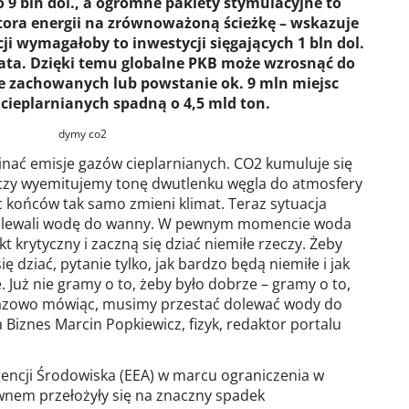
 9 bln dol., a ogromne pakiety stymulacyjne to
ora energii na zrównoważoną ścieżkę – wskazuje
i wymagałoby to inwestycji sięgających 1 bln dol.
y lata. Dzięki temu globalne PKB może wzrosnąć do
nie zachowanych lub powstanie ok. 9 mln miejsc
 cieplarnianych spadną o 4,5 mld ton.
inać emisje gazów cieplarnianych. CO2 kumuluje się
, czy wyemitujemy tonę dwutlenku węgla do atmosfery
iec końców tak samo zmieni klimat. Teraz sytuacja
dolewali wodę do wanny. W pewnym momencie woda
t krytyczny i zaczną się dziać niemiłe rzeczy. Żeby
ię dziać, pytanie tylko, jak bardzo będą niemiłe i jak
e. Już nie gramy o to, żeby było dobrze – gramy o to,
brazowo mówiąc, musimy przestać dolewać wody do
Biznes Marcin Popkiewicz, fizyk, redaktor portalu
encji Środowiska (EEA) w marcu ograniczenia w
wnem przełożyły się na znaczny spadek