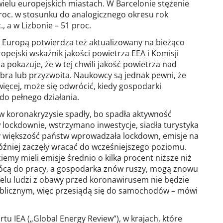
ielu europejskich miastach. W Barcelonie stężenie
roc. w stosunku do analogicznego okresu rok
, a w Lizbonie – 51 proc.
 Europą potwierdza też aktualizowany na bieżąco
opejski wskaźnik jakości powietrza EEA i Komisji
 pokazuje, że w tej chwili jakość powietrza nad
bra lub przyzwoita. Naukowcy są jednak pewni, że
 więcej, może się odwrócić, kiedy gospodarki
o pełnego działania.
 w koronakryzysie spadły, bo spadła aktywność
w lockdownie, wstrzymano inwestycje, siadła turystyka
edy większość państw wprowadzała lockdown, emisje na
 później zaczęły wracać do wcześniejszego poziomu.
iemy mieli emisje średnio o kilka procent niższe niż
rócą do pracy, a gospodarka znów ruszy, mogą znowu
ielu ludzi z obawy przed koronawirusem nie będzie
ublicznym, więc przesiądą się do samochodów – mówi
tu IEA („Global Energy Review”), w krajach, które