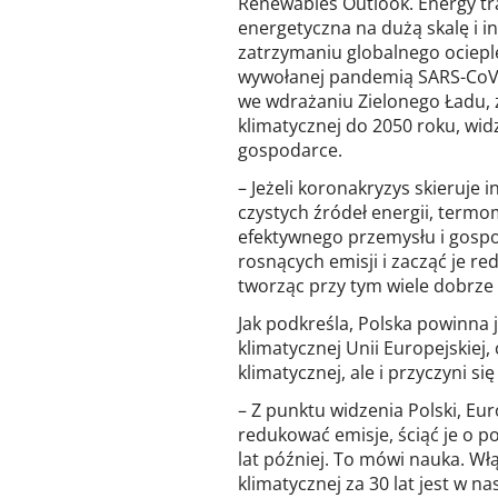
Renewables Outlook. Energy tr
energetyczna na dużą skalę i 
zatrzymaniu globalnego ocieple
wywołanej pandemią SARS-CoV-
we wdrażaniu Zielonego Ładu, 
klimatycznej do 2050 roku, wid
gospodarce.
– Jeżeli koronakryzys skieruje 
czystych źródeł energii, termo
efektywnego przemysłu i gospo
rosnących emisji i zacząć je r
tworząc przy tym wiele dobrze 
Jak podkreśla, Polska powinna ja
klimatycznej Unii Europejskiej,
klimatycznej, ale i przyczyni s
– Z punktu widzenia Polski, Eu
redukować emisje, ściąć je o po
lat później. To mówi nauka. Włą
klimatycznej za 30 lat jest w 