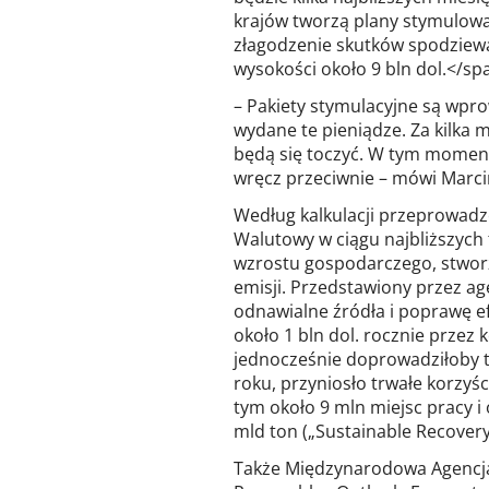
krajów tworzą plany stymulowa
złagodzenie skutków spodziewa
wysokości około 9 bln dol.</sp
– Pakiety stymulacyjne są wpro
wydane te pieniądze. Za kilka m
będą się toczyć. W tym momenc
wręcz przeciwnie – mówi Marci
Według kalkulacji przeprowad
Walutowy w ciągu najbliższych
wzrostu gospodarczego, stworz
emisji. Przedstawiony przez ag
odnawialne źródła i poprawę 
około 1 bln dol. rocznie przez k
jednocześnie doprowadziłoby t
roku, przyniosło trwałe korzyś
tym około 9 mln miejsc pracy i
mld ton („Sustainable Recovery
Także Międzynarodowa Agencja 