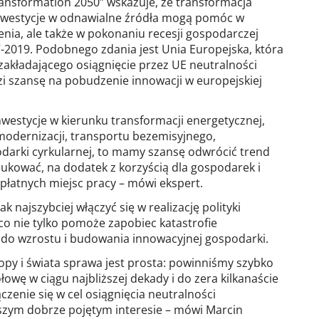
ansformation 2050” wskazuje, że transformacja
inwestycje w odnawialne źródła mogą pomóc w
nia, ale także w pokonaniu recesji gospodarczej
2019. Podobnego zdania jest Unia Europejska, która
zakładającego osiągnięcie przez UE neutralności
zi szansę na pobudzenie innowacji w europejskiej
inwestycje w kierunku transformacji energetycznej,
modernizacji, transportu bezemisyjnego,
darki cyrkularnej, to mamy szansę odwrócić trend
edukować, na dodatek z korzyścią dla gospodarek i
płatnych miejsc pracy – mówi ekspert.
k najszybciej włączyć się w realizację polityki
 co nie tylko pomoże zapobiec katastrofie
ię do wzrostu i budowania innowacyjnej gospodarki.
ropy i świata sprawa jest prosta: powinniśmy szybko
łowę w ciągu najbliższej dekady i do zera kilkanaście
czenie się w cel osiągnięcia neutralności
naszym dobrze pojętym interesie – mówi Marcin