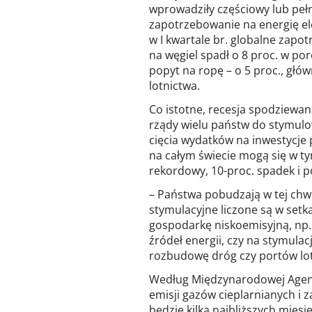
wprowadziły częściowy lub peł
zapotrzebowanie na energię el
w I kwartale br. globalne zapot
na węgiel spadł o 8 proc. w po
popyt na ropę – o 5 proc., głó
lotnictwa.
Co istotne, recesja spodziewa
rządy wielu państw do stymulo
cięcia wydatków na inwestycje
na całym świecie mogą się w ty
rekordowy, 10-proc. spadek i
– Państwa pobudzają w tej chwi
stymulacyjne liczone są w setka
gospodarkę niskoemisyjną, np
źródeł energii, czy na stymula
rozbudowę dróg czy portów lot
Według Międzynarodowej Agencj
emisji gazów cieplarnianych i 
będzie kilka najbliższych mies