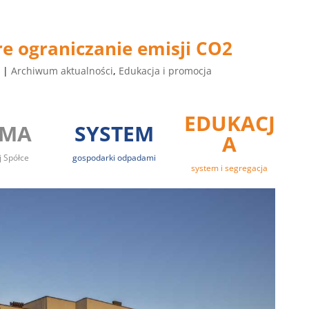
e ograniczanie emisji CO2
0
|
Archiwum aktualności
,
Edukacja i promocja
EDUKACJ
RMA
SYSTEM
A
j Spółce
gospodarki odpadami
system i segregacja