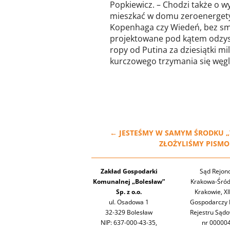
Popkiewicz. – Chodzi także o w
mieszkać w domu zeroenergety
Kopenhaga czy Wiedeń, bez smo
projektowane pod kątem odzys
ropy od Putina za dziesiątki mi
kurczowego trzymania się węgl
←
JESTEŚMY W SAMYM ŚRODKU 
ZŁOŻYLIŚMY PISM
Zakład Gospodarki
Sąd Rejon
Komunalnej „Bolesław”
Krakowa-Śród
Sp. z o.o.
Krakowie, XI
ul. Osadowa 1
Gospodarczy 
32-329 Bolesław
Rejestru Sąd
NIP: 637-000-43-35,
nr 00000