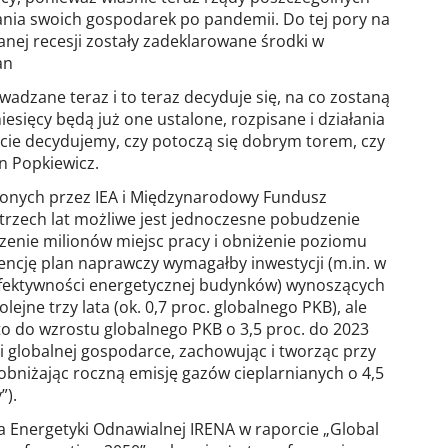
nia swoich gospodarek po pandemii. Do tej pory na
nej recesji zostały zadeklarowane środki w
an
wadzane teraz i to teraz decyduje się, na co zostaną
iesięcy będą już one ustalone, rozpisane i działania
ie decydujemy, czy potoczą się dobrym torem, czy
n Popkiewicz.
zonych przez IEA i Międzynarodowy Fundusz
 trzech lat możliwe jest jednoczesne pobudzenie
enie milionów miejsc pracy i obniżenie poziomu
encję plan naprawczy wymagałby inwestycji (m.in. w
efektywności energetycznej budynków) wynoszących
olejne trzy lata (ok. 0,7 proc. globalnego PKB), ale
o do wzrostu globalnego PKB o 3,5 proc. do 2023
ci globalnej gospodarce, zachowując i tworząc przy
 obniżając roczną emisję gazów cieplarnianych o 4,5
”).
Energetyki Odnawialnej IRENA w raporcie „Global