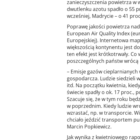
zanieczyszczenia powietrza w w
dwutlenku azotu spadło o 55 p
wcześniej, Madrycie – o 41 proc.
Poprawę jakości powietrza nad
European Air Quality Index (eur
Europejskiej). Internetowa mapa
większością kontynentu jest do
ten efekt jest krótkotrwały. Co
poszczególnych państw wrócą d
– Emisje gazów cieplarnianych
gospodarcza. Ludzie siedzieli 
itd. Na początku kwietnia, ki
świecie spadły o ok. 17 proc.,
Szacuje się, że w tym roku będz
w poprzednim. Kiedy ludzie w
wzrastać, np. w transporcie. W
chciało jeździć transportem p
Marcin Popkiewicz.
Jak wynika z kwietniowego rapor