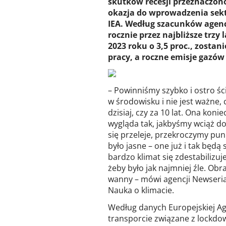
skutków recesji przeznaczono
okazja do wprowadzenia sekt
IEA. Według szacunków agencj
rocznie przez najbliższe trz
2023 roku o 3,5 proc., zosta
pracy, a roczne emisje gazów
– Powinniśmy szybko i ostro śc
w środowisku i nie jest ważne
dzisiaj, czy za 10 lat. Ona kon
wygląda tak, jakbyśmy wciąż 
się przeleje, przekroczymy punk
było jasne – one już i tak będą s
bardzo klimat się zdestabilizuj
żeby było jak najmniej źle. O
wanny – mówi agencji Newseria 
Nauka o klimacie.
Według danych Europejskiej Ag
transporcie związane z lockdo