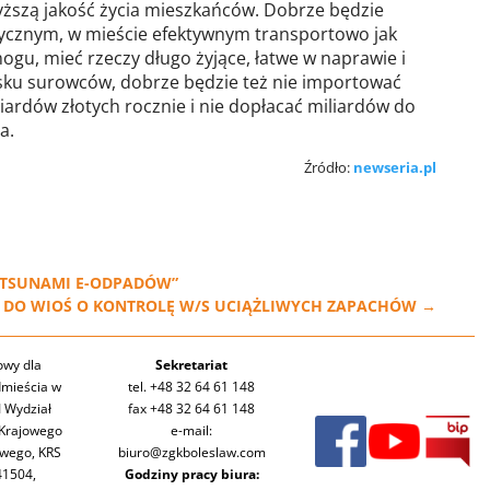
yższą jakość życia mieszkańców. Dobrze będzie
cznym, w mieście efektywnym transportowo jak
gu, mieć rzeczy długo żyjące, łatwe w naprawie i
ku surowców, dobrze będzie też nie importować
liardów złotych rocznie i nie dopłacać miliardów do
a.
Źródło:
newseria.pl
„TSUNAMI E-ODPADÓW”
O DO WIOŚ O KONTROLĘ W/S UCIĄŻLIWYCH ZAPACHÓW
→
owy dla
Sekretariat
mieścia w
tel. +48 32 64 61 148
I Wydział
fax +48 32 64 61 148
Krajowego
e-mail:
owego, KRS
biuro@zgkboleslaw.com
41504,
Godziny pracy biura: