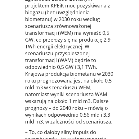
projektem KPEiK moc pozyskiwana z
biogazu (bez uwzględnienia
biometanu) w 2030 roku według
scenariusza zrównoważonej
transformacji (WEM) ma wynieść 0,5
GW, co przełoży się na produkcję 2,9
TWh energii elektrycznej. W
scenariuszu przyspieszonej
transformacji (WAM) będzie to
odpowiednio 0,5 GW i 3,1 TWh.
Krajowa produkcja biometanu w 2030
roku prognozowana jest na około 0,5
mld m3 w scenariuszu WEM,
natomiast wyniki scenariusza WAM
wskazują na około 1 mld m3. Dalsze
prognozy – do 2040 roku – mówią o
wynikach odpowiednio 0,56 mld i 3,3
mld m3, w zależności od scenariusza.
– To, co dałoby silny impuls do
rozwoju rynku, to system wsparcia