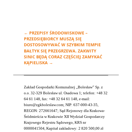
←
PRZEPISY ŚRODOWISKOWE –
PRZEDSIĘBIORCY MUSZĄ SIĘ
DOSTOSOWYWAĆ W SZYBKIM TEMPIE
BAŁTYK SIĘ PRZEGRZEWA. ZAKWITY
SINIC BĘDĄ CORAZ CZĘŚCIEJ ZAMYKAĆ
KĄPIELISKA
→
Zakład Gospodarki Komunalnej „Bolesław” Sp. z
o.o. 32-329 Bolesław ul. Osadowa 1; telefon: +48 32
64 61 148, fax: +48 32 64 61 148, e-mail:
biuro@zgkboleslaw.com; NIP: 637-000-43-35,
REGON: 272661647; Sąd Rejonowy dla Krakowa-
Śródmieścia w Krakowie XII Wydział Gospodarczy
Krajowego Rejestru Sądowego, KRS nr
0000041504, Kapitał zakładowy: 2 820 500,00 zł