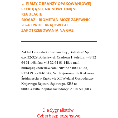
←
FIRMY Z BRANŻY OPAKOWANIOWEJ
SZYKUJĄ SIĘ NA NOWE UNIJNE
REGULACJE
BIOGAZ I BIOMETAN MOŻE ZAPEWNIĆ
20–40 PROC. KRAJOWEGO
ZAPOTRZEBOWANIA NA GAZ
→
Zakład Gospodarki Komunalnej „Bolesław” Sp. z
o.o. 32-329 Bolesław ul. Osadowa 1; telefon: +48 32
64 61 148, fax: +48 32 64 61 148, e-mail:
biuro@zgkboleslaw.com; NIP: 637-000-43-35,
REGON: 272661647; Sąd Rejonowy dla Krakowa-
Śródmieścia w Krakowie XII Wydział Gospodarczy
Krajowego Rejestru Sądowego, KRS nr
0000041504, Kapitał zakładowy: 2 820 500,00 zł
Dla Sygnalistów
I
Cyberbezpieczeństwo