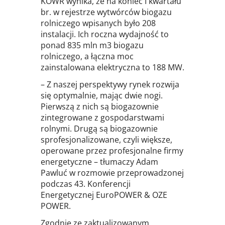
KOWR wynika, że na koniec I kwartału
br. w rejestrze wytwórców biogazu
rolniczego wpisanych było 208
instalacji. Ich roczna wydajność to
ponad 835 mln m3 biogazu
rolniczego, a łączna moc
zainstalowana elektryczna to 188 MW.
– Z naszej perspektywy rynek rozwija
się optymalnie, mając dwie nogi.
Pierwszą z nich są biogazownie
zintegrowane z gospodarstwami
rolnymi. Drugą są biogazownie
sprofesjonalizowane, czyli większe,
operowane przez profesjonalne firmy
energetyczne – tłumaczy Adam
Pawluć w rozmowie przeprowadzonej
podczas 43. Konferencji
Energetycznej EuroPOWER & OZE
POWER.
Zgodnie ze zaktualizowanym