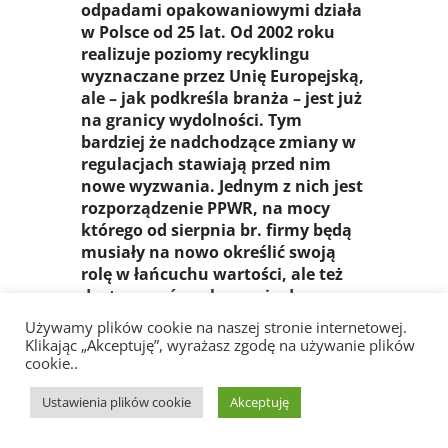
odpadami opakowaniowymi działa
w Polsce od 25 lat. Od 2002 roku
realizuje poziomy recyklingu
wyznaczane przez Unię Europejską,
ale – jak podkreśla branża – jest już
na granicy wydolności. Tym
bardziej że nadchodzące zmiany w
regulacjach stawiają przed nim
nowe wyzwania. Jednym z nich jest
rozporządzenie PPWR, na mocy
którego od sierpnia br. firmy będą
musiały na nowo określić swoją
rolę w łańcuchu wartości, ale też
dostosować opakowania do
szeregu nowych wymogów. W
Używamy plików cookie na naszej stronie internetowej.
Polsce trwają prace nad
Klikając „Akceptuję”, wyrażasz zgodę na używanie plików
przepisami, które wdrożą do
cookie..
polskich realiów część przepisów
Ustawienia plików cookie
Akceptuję
rozporządzenia i zasadę
rozszerzonej odpowiedzialności