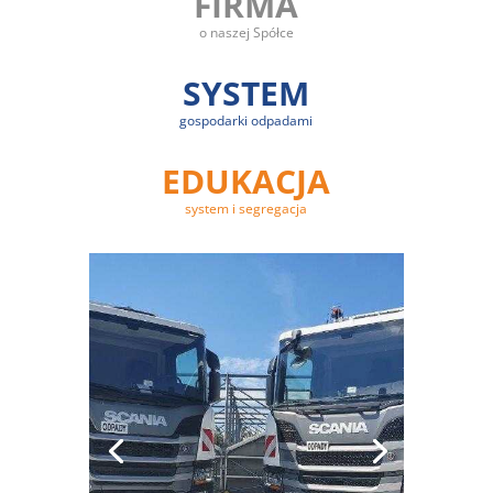
FIRMA
o naszej Spółce
SYSTEM
gospodarki odpadami
EDUKACJA
system i segregacja