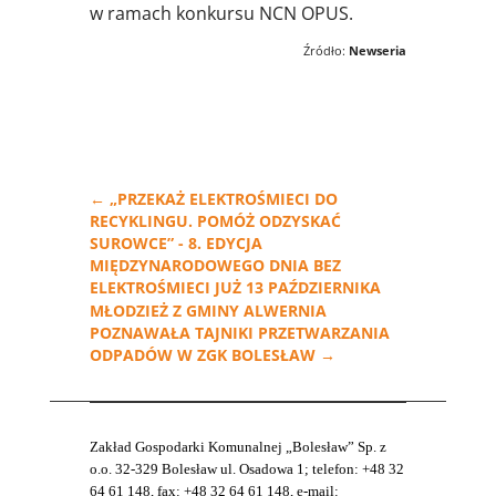
w ramach konkursu NCN OPUS.
Źródło:
Newseria
←
„PRZEKAŻ ELEKTROŚMIECI DO
RECYKLINGU. POMÓŻ ODZYSKAĆ
SUROWCE” - 8. EDYCJA
MIĘDZYNARODOWEGO DNIA BEZ
ELEKTROŚMIECI JUŻ 13 PAŹDZIERNIKA
MŁODZIEŻ Z GMINY ALWERNIA
POZNAWAŁA TAJNIKI PRZETWARZANIA
ODPADÓW W ZGK BOLESŁAW
→
Zakład Gospodarki Komunalnej „Bolesław” Sp. z
o.o. 32-329 Bolesław ul. Osadowa 1; telefon: +48 32
64 61 148, fax: +48 32 64 61 148, e-mail: