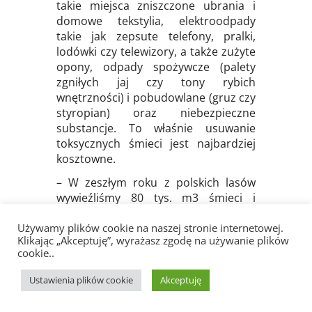
takie miejsca zniszczone ubrania i
domowe tekstylia, elektroodpady
takie jak zepsute telefony, pralki,
lodówki czy telewizory, a także zużyte
opony, odpady spożywcze (palety
zgniłych jaj czy tony rybich
wnętrzności) i pobudowlane (gruz czy
styropian) oraz niebezpieczne
substancje. To właśnie usuwanie
toksycznych śmieci jest najbardziej
kosztowne.
– W zeszłym roku z polskich lasów
wywieźliśmy 80 tys. m3 śmieci i
zapłaciliśmy za to 34 mln zł. To jest
Używamy plików cookie na naszej stronie internetowej.
ponad 800 tirów. Gdyby je ustawić w
Klikając „Akceptuję”, wyrażasz zgodę na używanie plików
Warszawie, to byłby korek od Pałacu
cookie..
Kultury do muzeum w Wilanowie,
więc jest to wielka, kosztowna góra
Ustawienia plików cookie
Akceptuję
śmieci. Apelujemy więc o to, żeby w
lasach nie śmiecić. A jeżeli widzimy