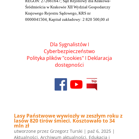
REGON: 272661647; Sąd Rejonowy dla Krakowa-
Śródmieścia w Krakowie XII Wydział Gospodarczy
Krajowego Rejestru Sądowego, KRS nr
0000041504, Kapitał zakładowy: 2 820 500,00 zł
Dla Sygnalistów
I
Cyberbezpieczeństwo
Polityka plików "cookies"
I
Deklaracja
dostępności
Lasy Państwowe wywiozły w zeszłym roku z
lasów 820 tirów śmieci. Kosztowało to 34
mln zł
utworzone przez
Grzegorz Turski
|
paź 6, 2025
|
Aktualności
,
Archiwum aktualności
,
Edukacja i