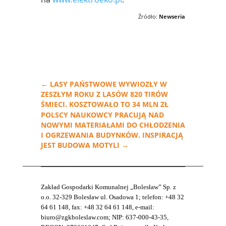
Źródło:
Newseria
←
LASY PAŃSTWOWE WYWIOZŁY W
ZESZŁYM ROKU Z LASÓW 820 TIRÓW
ŚMIECI. KOSZTOWAŁO TO 34 MLN ZŁ
POLSCY NAUKOWCY PRACUJĄ NAD
NOWYMI MATERIAŁAMI DO CHŁODZENIA
I OGRZEWANIA BUDYNKÓW. INSPIRACJĄ
JEST BUDOWA MOTYLI
→
Zakład Gospodarki Komunalnej „Bolesław” Sp. z
o.o. 32-329 Bolesław ul. Osadowa 1; telefon: +48 32
64 61 148, fax: +48 32 64 61 148, e-mail:
biuro@zgkboleslaw.com; NIP: 637-000-43-35,