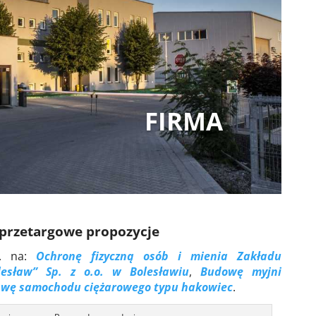
FIRMA
przetargowe propozycje
tj. na:
Ochronę fizyczną osób i mienia Zakładu
esław” Sp. z o.o. w Bolesławiu
,
Budowę myjni
wę samochodu ciężarowego typu hakowiec
.