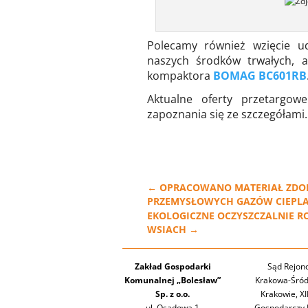
Polecamy również wzięcie u
naszych środków trwałych, a
kompaktora
BOMAG BC601RB
Aktualne oferty przetargo
zapoznania się ze szczegółami.
←
OPRACOWANO MATERIAŁ ZDO
PRZEMYSŁOWYCH GAZÓW CIEPL
EKOLOGICZNE OCZYSZCZALNIE R
WSIACH
→
Zakład Gospodarki
Sąd Rejon
Komunalnej „Bolesław”
Krakowa-Śród
Sp. z o.o.
Krakowie, XI
ul. Osadowa 1
Gospodarczy 