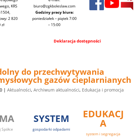
owego, KRS
biuro@zgkboleslaw.com
41504,
Godziny pracy biura:
dowy: 2 820
poniedziałek – piątek 7:00
 zł
– 15:00
Deklaracja dostępności
dolny do przechwytywania
mysłowych gazów cieplarnianych
20
|
Aktualności
,
Archiwum aktualności
,
Edukacja i promocja
EDUKACJ
RMA
SYSTEM
A
j Spółce
gospodarki odpadami
system i segregacja