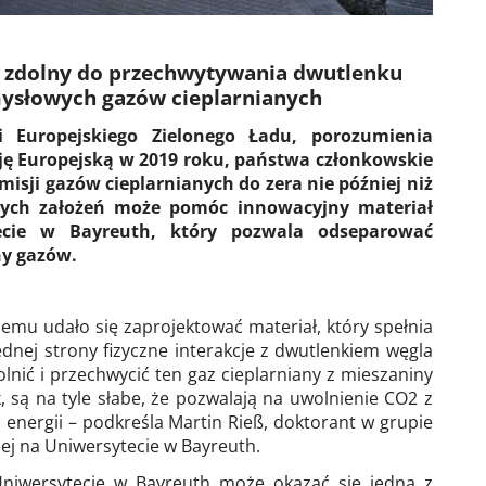
 zdolny do przechwytywania dwutlenku
mysłowych gazów cieplarnianych
 Europejskiego Zielonego Ładu, porozumienia
ę Europejską w 2019 roku, państwa członkowskie
misji gazów cieplarnianych do zera nie później niż
 tych założeń może pomóc innowacyjny materiał
cie w Bayreuth, który pozwala odseparować
ny gazów.
mu udało się zaprojektować materiał, który spełnia
ednej strony fizyczne interakcje z dwutlenkiem węgla
olnić i przechwycić ten gaz cieplarniany z mieszaniny
, są na tyle słabe, że pozwalają na uwolnienie CO2 z
ci energii – podkreśla Martin Rieß, doktorant w grupie
ej na Uniwersytecie w Bayreuth.
Uniwersytecie w Bayreuth może okazać się jedną z