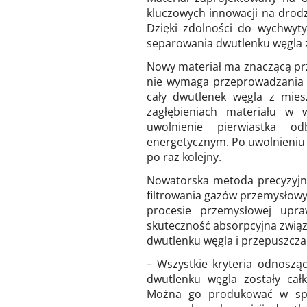
kluczowych innowacji na drodz
Dzięki zdolności do wychwyt
separowania dwutlenku węgla z
Nowy materiał ma znaczącą pr
nie wymaga przeprowadzania j
cały dwutlenek węgla z mies
zagłębieniach materiału w w
uwolnienie pierwiastka o
energetycznym. Po uwolnieniu
po raz kolejny.
Nowatorska metoda precyzyjn
filtrowania gazów przemysłowy
procesie przemysłowej upra
skuteczność absorpcyjna związa
dwutlenku węgla i przepuszcza 
– Wszystkie kryteria odnoszą
dwutlenku węgla zostały cał
Można go produkować w spo