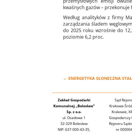
przemysłowych emisji dwutle
kwaśnych gazów – przekonuje M
Według analityków z firmy M
zarządzania śladem węglowym 
do 2025 roku wzrośnie do 12,
poziomie 6,2 proc.
←
ENERGETYKA SŁONECZNA STAŁ
Zakład Gospodarki
Sąd Rejon
Komunalnej „Bolesław”
Krakowa-Śród
Sp. z o.o.
Krakowie, XI
ul. Osadowa 1
Gospodarczy 
32-329 Bolesław
Rejestru Sąd
NIP: 637-000-43-35,
nr 00000