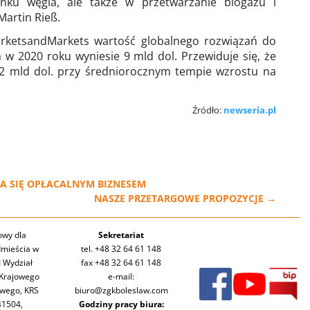
nku węgla, ale także w przetwarzanie biogazu i
artin Rieß.
arketsandMarkets wartość globalnego rozwiązań do
w 2020 roku wyniesie 9 mld dol. Przewiduje się, że
2 mld dol. przy średniorocznym tempie wzrostu na
Źródło:
newseria.pl
A SIĘ OPŁACALNYM BIZNESEM
NASZE PRZETARGOWE PROPOZYCJE
→
owy dla
Sekretariat
mieścia w
tel. +48 32 64 61 148
I Wydział
fax +48 32 64 61 148
Krajowego
e-mail:
owego, KRS
biuro@zgkboleslaw.com
41504,
Godziny pracy biura: