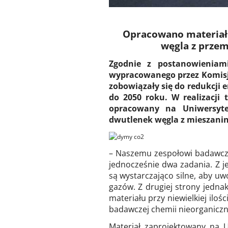
Opracowano materiał
węgla z prze
Zgodnie z postanowieniami
wypracowanego przez Komisj
zobowiązały się do redukcji e
do 2050 roku. W realizacji
opracowany na Uniwersyte
dwutlenek węgla z mieszani
– Naszemu zespołowi badawcze
jednocześnie dwa zadania. Z j
są wystarczająco silne, aby uw
gazów. Z drugiej strony jednak
materiału przy niewielkiej iloś
badawczej chemii nieorganiczn
Materiał zaprojektowany na 