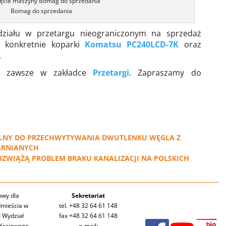
Bomag do sprzedania
działu w przetargu nieograniczonym na sprzedaż
 konkretnie koparki
Komatsu PC240LCD-7K
oraz
.
we zawsze w zakładce
Przetargi
. Zapraszamy do
LNY DO PRZECHWYTYWANIA DWUTLENKU WĘGLA Z
ARNIANYCH
OZWIĄŻĄ PROBLEM BRAKU KANALIZACJI NA POLSKICH
owy dla
Sekretariat
mieścia w
tel. +48 32 64 61 148
I Wydział
fax +48 32 64 61 148
Krajowego
e-mail: