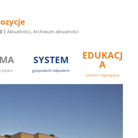
ozycje
20
|
Aktualności
,
Archiwum aktualności
EDUKACJ
RMA
SYSTEM
A
j Spółce
gospodarki odpadami
system i segregacja