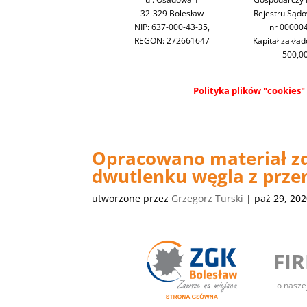
32-329 Bolesław
Rejestru Sąd
NIP: 637-000-43-35,
nr 00000
REGON: 272661647
Kapitał zakła
500,00
Polityka plików "cookies"
Opracowano materiał z
dwutlenku węgla z prze
utworzone przez
Grzegorz Turski
|
paź 29, 20
FI
o nasze