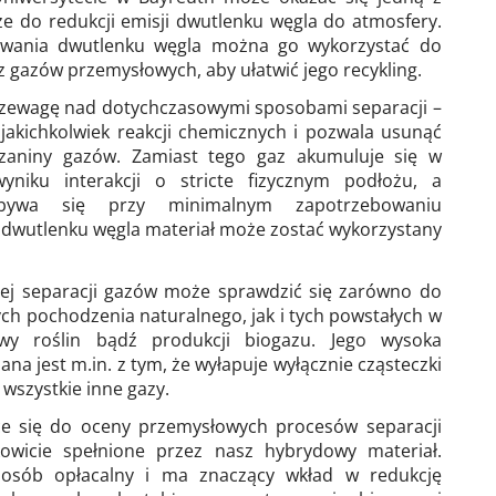
e do redukcji emisji dwutlenku węgla do atmosfery.
ywania dwutlenku węgla można go wykorzystać do
 gazów przemysłowych, aby ułatwić jego recykling.
zewagę nad dotychczasowymi sposobami separacji –
akichkolwiek reakcji chemicznych i pozwala usunąć
zaniny gazów. Zamiast tego gaz akumuluje się w
yniku interakcji o stricte fizycznym podłożu, a
dbywa się przy minimalnym zapotrzebowaniu
 dwutlenku węgla materiał może zostać wykorzystany
ej separacji gazów może sprawdzić się zarówno do
ch pochodzenia naturalnego, jak i tych powstałych w
wy roślin bądź produkcji biogazu. Jego wysoka
na jest m.in. z tym, że wyłapuje wyłącznie cząsteczki
wszystkie inne gazy.
ce się do oceny przemysłowych procesów separacji
kowicie spełnione przez nasz hybrydowy materiał.
sób opłacalny i ma znaczący wkład w redukcję