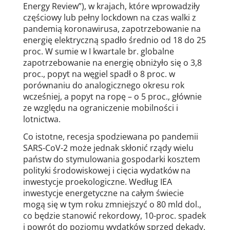
Energy Review”), w krajach, które wprowadziły
częściowy lub pełny lockdown na czas walki z
pandemią koronawirusa, zapotrzebowanie na
energię elektryczną spadło średnio od 18 do 25
proc. W sumie w I kwartale br. globalne
zapotrzebowanie na energię obniżyło się o 3,8
proc., popyt na węgiel spadł o 8 proc. w
porównaniu do analogicznego okresu rok
wcześniej, a popyt na ropę – o 5 proc., głównie
ze względu na ograniczenie mobilności i
lotnictwa.
Co istotne, recesja spodziewana po pandemii
SARS-CoV-2 może jednak skłonić rządy wielu
państw do stymulowania gospodarki kosztem
polityki środowiskowej i cięcia wydatków na
inwestycje proekologiczne. Według IEA
inwestycje energetyczne na całym świecie
mogą się w tym roku zmniejszyć o 80 mld dol.,
co będzie stanowić rekordowy, 10-proc. spadek
i powrót do poziomu wydatków sprzed dekady.