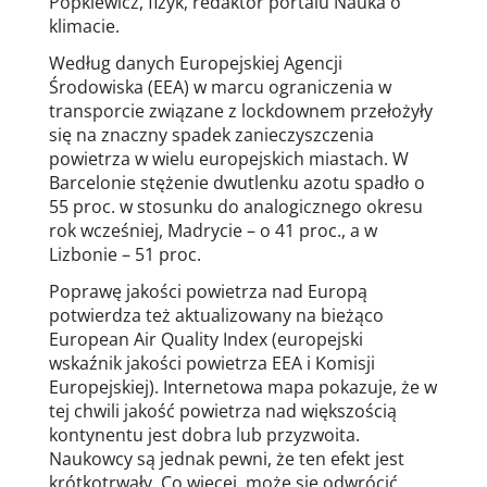
Popkiewicz, fizyk, redaktor portalu Nauka o
klimacie.
Według danych Europejskiej Agencji
Środowiska (EEA) w marcu ograniczenia w
transporcie związane z lockdownem przełożyły
się na znaczny spadek zanieczyszczenia
powietrza w wielu europejskich miastach. W
Barcelonie stężenie dwutlenku azotu spadło o
55 proc. w stosunku do analogicznego okresu
rok wcześniej, Madrycie – o 41 proc., a w
Lizbonie – 51 proc.
Poprawę jakości powietrza nad Europą
potwierdza też aktualizowany na bieżąco
European Air Quality Index (europejski
wskaźnik jakości powietrza EEA i Komisji
Europejskiej). Internetowa mapa pokazuje, że w
tej chwili jakość powietrza nad większością
kontynentu jest dobra lub przyzwoita.
Naukowcy są jednak pewni, że ten efekt jest
krótkotrwały. Co więcej, może się odwrócić,