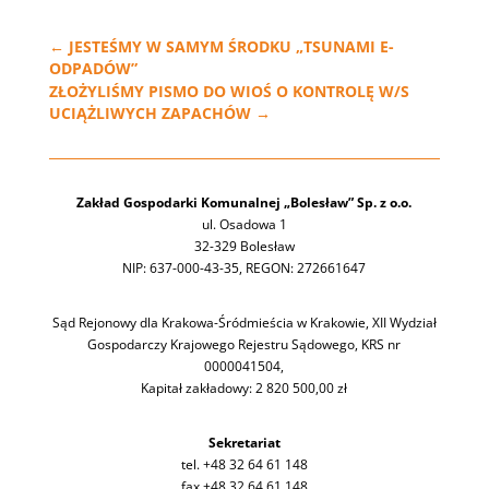
←
JESTEŚMY W SAMYM ŚRODKU „TSUNAMI E-
ODPADÓW”
ZŁOŻYLIŚMY PISMO DO WIOŚ O KONTROLĘ W/S
UCIĄŻLIWYCH ZAPACHÓW
→
Zakład Gospodarki Komunalnej „Bolesław” Sp. z o.o.
ul. Osadowa 1
32-329 Bolesław
NIP: 637-000-43-35, REGON: 272661647
Sąd Rejonowy dla Krakowa-Śródmieścia w Krakowie, XII Wydział
Gospodarczy Krajowego Rejestru Sądowego, KRS nr
0000041504,
Kapitał zakładowy: 2 820 500,00 zł
Sekretariat
tel. +48 32 64 61 148
fax +48 32 64 61 148