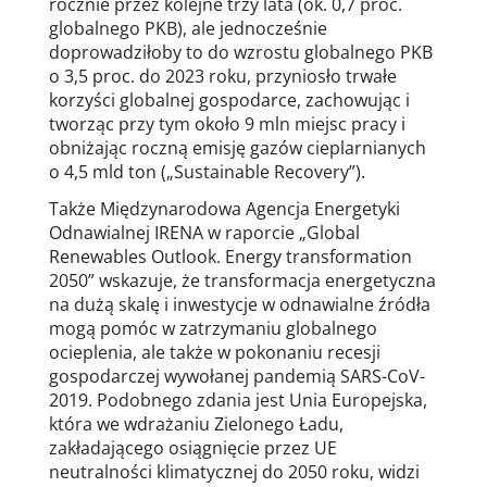
rocznie przez kolejne trzy lata (ok. 0,7 proc.
globalnego PKB), ale jednocześnie
doprowadziłoby to do wzrostu globalnego PKB
o 3,5 proc. do 2023 roku, przyniosło trwałe
korzyści globalnej gospodarce, zachowując i
tworząc przy tym około 9 mln miejsc pracy i
obniżając roczną emisję gazów cieplarnianych
o 4,5 mld ton („Sustainable Recovery”).
Także Międzynarodowa Agencja Energetyki
Odnawialnej IRENA w raporcie „Global
Renewables Outlook. Energy transformation
2050” wskazuje, że transformacja energetyczna
na dużą skalę i inwestycje w odnawialne źródła
mogą pomóc w zatrzymaniu globalnego
ocieplenia, ale także w pokonaniu recesji
gospodarczej wywołanej pandemią SARS-CoV-
2019. Podobnego zdania jest Unia Europejska,
która we wdrażaniu Zielonego Ładu,
zakładającego osiągnięcie przez UE
neutralności klimatycznej do 2050 roku, widzi