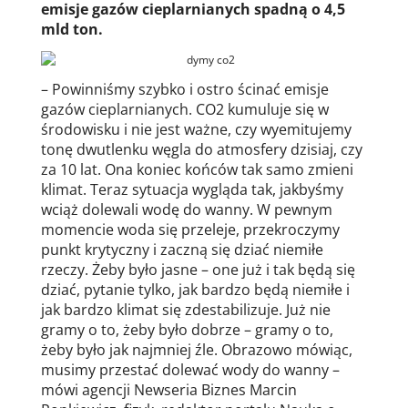
emisje gazów cieplarnianych spadną o 4,5
mld ton.
– Powinniśmy szybko i ostro ścinać emisje
gazów cieplarnianych. CO2 kumuluje się w
środowisku i nie jest ważne, czy wyemitujemy
tonę dwutlenku węgla do atmosfery dzisiaj, czy
za 10 lat. Ona koniec końców tak samo zmieni
klimat. Teraz sytuacja wygląda tak, jakbyśmy
wciąż dolewali wodę do wanny. W pewnym
momencie woda się przeleje, przekroczymy
punkt krytyczny i zaczną się dziać niemiłe
rzeczy. Żeby było jasne – one już i tak będą się
dziać, pytanie tylko, jak bardzo będą niemiłe i
jak bardzo klimat się zdestabilizuje. Już nie
gramy o to, żeby było dobrze – gramy o to,
żeby było jak najmniej źle. Obrazowo mówiąc,
musimy przestać dolewać wody do wanny –
mówi agencji Newseria Biznes Marcin