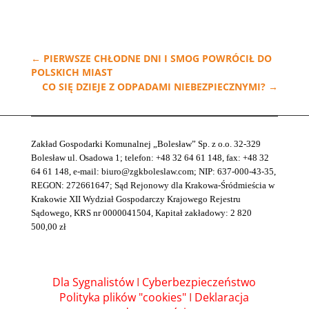
←
PIERWSZE CHŁODNE DNI I SMOG POWRÓCIŁ DO
POLSKICH MIAST
CO SIĘ DZIEJE Z ODPADAMI NIEBEZPIECZNYMI?
→
Zakład Gospodarki Komunalnej „Bolesław” Sp. z o.o. 32-329
Bolesław ul. Osadowa 1; telefon: +48 32 64 61 148, fax: +48 32
64 61 148, e-mail: biuro@zgkboleslaw.com; NIP: 637-000-43-35,
REGON: 272661647; Sąd Rejonowy dla Krakowa-Śródmieścia w
Krakowie XII Wydział Gospodarczy Krajowego Rejestru
Sądowego, KRS nr 0000041504, Kapitał zakładowy: 2 820
500,00 zł
Dla Sygnalistów
I
Cyberbezpieczeństwo
Polityka plików "cookies"
I
Deklaracja