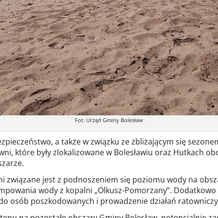
Fot. Urząd Gminy Bolesław
zpieczeństwo, a także w związku ze zbliżającym się sezone
wni, które były zlokalizowane w Bolesławiu oraz Hutkach ob
szarze.
i związane jest z podnoszeniem się poziomu wody na obszar
ompowania wody z kopalni „Olkusz-Pomorzany”. Dodatkowo 
ie do osób poszkodowanych i prowadzenie działań ratownicz
ępu na pozostałe obszary Gminy Bolesław, potencjalnie za