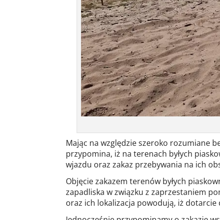
Mając na względzie szeroko rozumiane be
przypomina, iż na terenach byłych piasko
wjazdu oraz zakaz przebywania na ich ob
Objęcie zakazem terenów byłych piaskown
zapadliska w związku z zaprzestaniem p
oraz ich lokalizacja powodują, iż dotarc
Jednocześnie przypominamy o zakazie wst