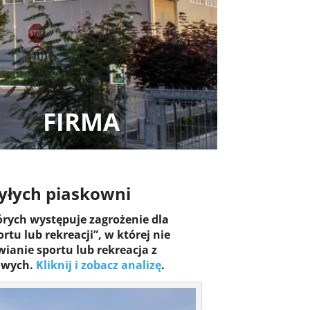
FIRMA
yłych piaskowni
órych występuje zagrożenie dla
u lub rekreacji”, w której nie
ianie sportu lub rekreacja z
łowych.
Kliknij i zobacz analizę
.