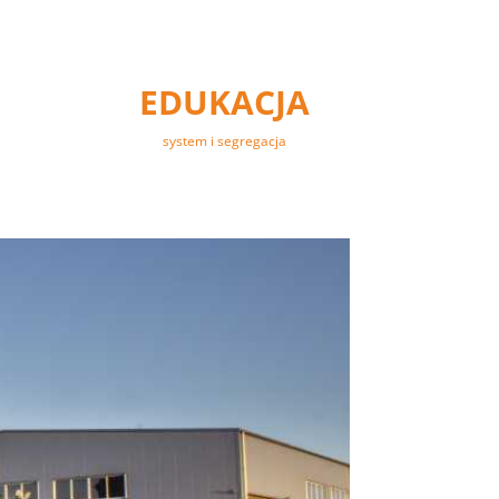
EDUKACJA
system i segregacja