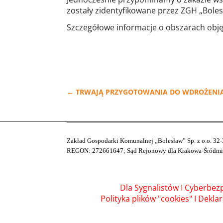
zostały zidentyfikowane przez ZGH „Boles
Szczegółowe informacje o obszarach obj
←
TRWAJĄ PRZYGOTOWANIA DO WDROŻENIA
Zakład Gospodarki Komunalnej „Bolesław” Sp. z o.o. 32-
REGON: 272661647; Sąd Rejonowy dla Krakowa-Śródmieśc
Dla Sygnalistów
I
Cyberbez
Polityka plików "cookies"
I
Deklar