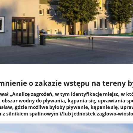
nienie o zakazie wstępu na tereny b
ał „Analizę zagrożeń, w tym identyfikację miejsc, w kt
obszar wodny do pływania, kąpania się, uprawiania sport
ław, gdzie możliwe byłoby pływanie, kąpanie się, upraw
 z silnikiem spalinowym i/lub jednostek żaglowo-wios