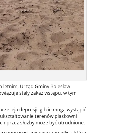
m letnim, Urząd Gminy Bolesław
owiązuje stały zakaz wstępu, w tym
ze leja depresji, gdzie mogą wystąpić
ukształtowanie terenów piaskowni
ych przez służby może być utrudnione.
grożone wystąpieniem zapadlisk, które