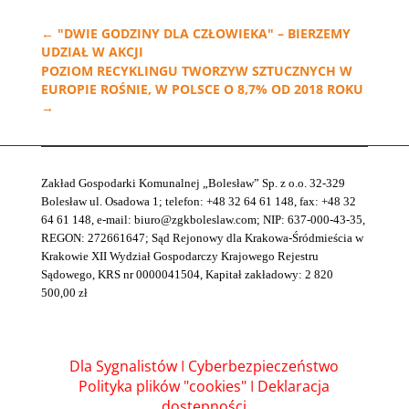
←
"DWIE GODZINY DLA CZŁOWIEKA" – BIERZEMY
UDZIAŁ W AKCJI
POZIOM RECYKLINGU TWORZYW SZTUCZNYCH W
EUROPIE ROŚNIE, W POLSCE O 8,7% OD 2018 ROKU
→
Zakład Gospodarki Komunalnej „Bolesław” Sp. z o.o. 32-329
Bolesław ul. Osadowa 1; telefon: +48 32 64 61 148, fax: +48 32
64 61 148, e-mail: biuro@zgkboleslaw.com; NIP: 637-000-43-35,
REGON: 272661647; Sąd Rejonowy dla Krakowa-Śródmieścia w
Krakowie XII Wydział Gospodarczy Krajowego Rejestru
Sądowego, KRS nr 0000041504, Kapitał zakładowy: 2 820
500,00 zł
Dla Sygnalistów
I
Cyberbezpieczeństwo
Polityka plików "cookies"
I
Deklaracja
dostępności