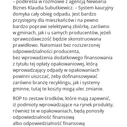
– podkreśla w rozmowie z agencją Newseria
Biznes Klaudia Subutkiewicz. – System kaucyjny
domyka cały obieg odpadu. Jest bardzo
przystępny dla mieszkańców i na pewno
bardzo poprawi selektywną zbiórkę, zarówno
w gminach, jak i u samych producentów, jeżeli
sprawozdawczość będzie skonstruowana
prawidłowo. Natomiast bez rozszerzonej
odpowiedzialności producenta,
bez wprowadzenia dodatkowego finansowania
z tytułu tej opłaty opakowaniowej, którą
wprowadzający odpady w opakowaniach
powinni uiszczać, żeby dofinansowywać
zarówno branżę recyklingu, jak i systemy
gminne, tutaj te koszty mogą ulec zmianie.
ROP to zestaw środków, które mają zapewnić,
iż podmioty wprowadzające na rynek produkty,
również te w opakowaniach, będą ponosiły
odpowiedzialność finansową
albo odpowiedzialność finansową