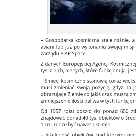
– Gospodarka kosmiczna stale rośnie, a 
awarii lub już po wykonaniu swojej misj
zarządu PIAP Space.
Z danych Europejskiej Agencji Kosmicznej
tys. z nich, ale tych, które funkcjonują, j
– Śmieci kosmiczne stanowią coraz więks
musi zmieniać swoją pozycję, gdyż na je
obrazujące Ziemię co jakiś czas muszą zm
zmniejszenie ilości paliwa w tych funkcjo
Od 1957 roku doszło do ponad 650 zda
znajdować ponad 40 tys. obiektów o średn
1 cm, może być nawet 130 mln.
– Jeżeli ilość obiektów, nad którymi n