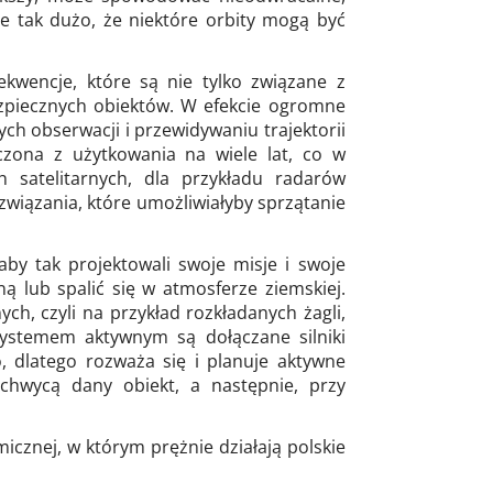
ie tak dużo, że niektóre orbity mogą być
ekwencje, które są nie tylko związane z
zpiecznych obiektów. W efekcie ogromne
ch obserwacji i przewidywaniu trajektorii
czona z użytkowania na wiele lat, co w
h satelitarnych, dla przykładu radarów
wiązania, które umożliwiałyby sprzątanie
by tak projektowali swoje misje i swoje
ą lub spalić się w atmosferze ziemskiej.
h, czyli na przykład rozkładanych żagli,
systemem aktywnym są dołączane silniki
, dlatego rozważa się i planuje aktywne
echwycą dany obiekt, a następnie, przy
icznej, w którym prężnie działają polskie