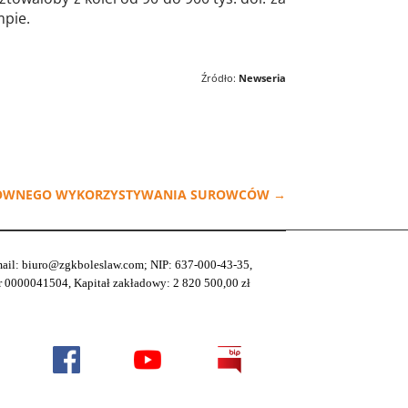
mpie.
Źródło:
Newseria
ONOWNEGO WYKORZYSTYWANIA SUROWCÓW
→
-mail: biuro@zgkboleslaw.com; NIP: 637-000-43-35,
0000041504, Kapitał zakładowy: 2 820 500,00 zł