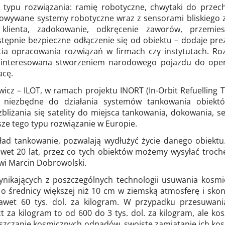
ypu rozwiązania: ramię robotyczne, chwytaki do przec
acowywane systemy robotyczne wraz z sensorami bliskiego
ty klienta, zadokowanie, odkręcenie zaworów, przem
stępnie bezpieczne odłączenie się od obiektu – dodaje pre
stia opracowania rozwiązań w firmach czy instytutach. Ro
zainteresowana stworzeniem narodowego pojazdu do oper
acę.
icz – ILOT, w ramach projektu INORT (In-Orbit Refuellin
ie niezbędne do działania systemów tankowania obiekt
bliżania się satelity do miejsca tankowania, dokowania, se
sze tego typu rozwiązanie w Europie.
ykład tankowanie, pozwalają wydłużyć życie danego obiektu
awet 20 lat, przez co tych obiektów możemy wysyłać troc
wi Marcin Dobrowolski.
ynikających z poszczególnych technologii usuwania kosm
 o średnicy większej niż 10 cm w ziemską atmosferę i sk
 nawet 60 tys. dol. za kilogram. W przypadku przesuwa
za kilogram to od 600 do 3 tys. dol. za kilogram, ale ko
eszczanie kosmicznych odpadów, swoiste zamiatanie ich koszt