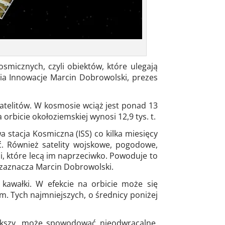
smicznych, czyli obiektów, które ulegają
ria Innowacje Marcin Dobrowolski, prezes
satelitów. W kosmosie wciąż jest ponad 13
 orbicie okołoziemskiej wynosi 12,9 tys. t.
stacja Kosmiczna (ISS) co kilka miesięcy
yć. Również satelity wojskowe, pogodowe,
i, które lecą im naprzeciwko. Powoduje to
 – zaznacza Marcin Dobrowolski.
awałki. W efekcie na orbicie może się
m. Tych najmniejszych, o średnicy poniżej
większy, może spowodować nieodwracalne,