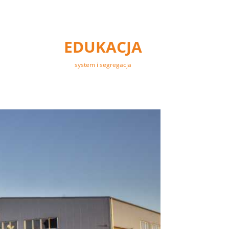
EDUKACJA
system i segregacja