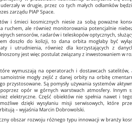
ą uderzały w drugie, przez co tych małych odłamków będz
ezes zarządu PIAP Space.
ektów i śmieci kosmicznych niesie za sobą poważne kons
ia ruchem, ale również monitorowania potencjalnie niebe
lejnych sensorów, radarów i teleskopów optycznych, służący
m doszło do kolizji, to dana orbita mogłaby być wyłą
aty i utrudnienia, również dla korzystających z danyc
noszony jest więc postulat związany z inwestowaniem w roz
tóre wymuszają na operatorach i dostawcach satelitów, a
 samoistnie mogły zejść z danej orbity na orbitę cmentarn
tego przystosowane. Są pomysły używania systemów aktywnyc
ity poprzez opór w górnych warstwach atmosfery. Innym 
ież elektryczne. Część obiektów nie spełnia nawet i tego
możliwe dzięki wysyłaniu misji serwisowych, które prz
rbitują – wyjaśnia Marcin Dobrowolski.
iczny obszar rozwoju różnego typu innowacji w branży kosm