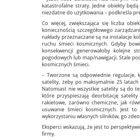
katastrofalne straty. Jedne obiekty będ
niezdatne do użytkowania – podkreśla pr
Co więcej, zwiększająca się liczba obi
koniecznością szczegółowego zarządzan
nakłady przeznaczane są na instalacje ko
ruchu śmieci kosmicznych. Gdyby bowie
konsekwencji generowałoby kolejne str
pogodowych lub map/nawigacji. Stale pod
kosmicznych śmieci.
– Tworzone są odpowiednie regulacje, k
satelity, żeby po maksymalnie 25 latach
Natomiast nie wszystkie satelity są do 
które przyspieszają deorbitację satel
rakietowe, zarówno chemiczne, jak równ
usuwanie śmieci kosmicznych. Jest to 
wykorzystaniu własnych silników, go zdeo
Eksperci wskazują, że jest to perspektyw
firmy.