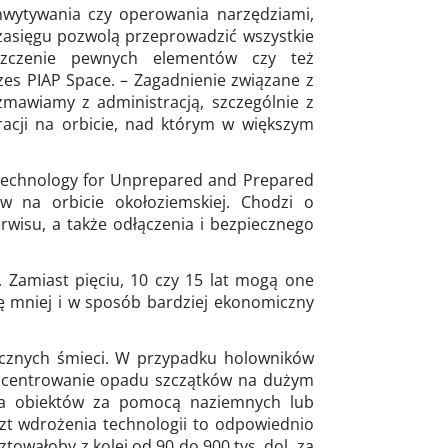
hwytywania czy operowania narzędziami,
 zasięgu pozwolą przeprowadzić wszystkie
ieszczenie pewnych elementów czy też
zes PIAP Space. – Zagadnienie związane z
zmawiamy z administracją, szczególnie z
acji na orbicie, nad którym w większym
g Technology for Unprepared and Prepared
ów na orbicie okołoziemskiej. Chodzi o
rwisu, a także odłączenia i bezpiecznego
. Zamiast pięciu, 10 czy 15 lat mogą one
hę mniej i w sposób bardziej ekonomiczny
icznych śmieci. W przypadku holowników
oncentrowanie opadu szczątków na dużym
nia obiektów za pomocą naziemnych lub
szt wdrożenia technologii to odpowiednio
owałoby z kolei od 90 do 900 tys. dol. za