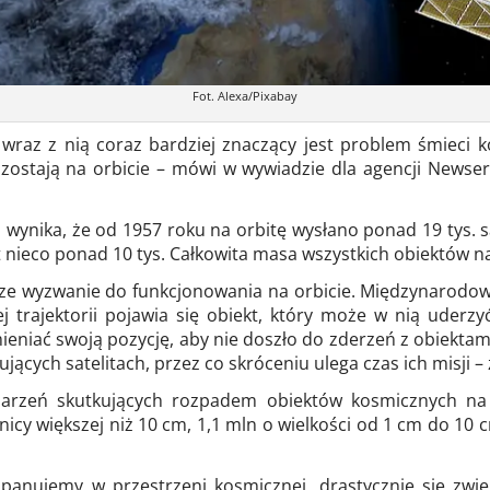
Fot. Alexa/Pixabay
wraz z nią coraz bardziej znaczący jest problem śmieci ko
i zostają na orbicie – mówi w wywiadzie dla agencji Newse
 wynika, że od 1957 roku na orbitę wysłano ponad 19 tys. 
est nieco ponad 10 tys. Całkowita masa wszystkich obiektów na
ze wyzwanie do funkcjonowania na orbicie. Międzynarodowa 
j trajektorii pojawia się obiekt, który może w nią uderz
ieniać swoją pozycję, aby nie doszło do zderzeń z obiektam
nujących satelitach, przez co skróceniu ulega czas ich misji
rzeń skutkujących rozpadem obiektów kosmicznych na k
icy większej niż 10 cm, 1,1 mln o wielkości od 1 cm do 10 c
ie panujemy w przestrzeni kosmicznej, drastycznie się z