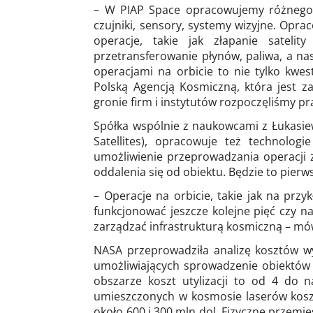
– W PIAP Space opracowujemy różnego t
czujniki, sensory, systemy wizyjne. Opr
operacje, takie jak złapanie sateli
przetransferowanie płynów, paliwa, a na
operacjami na orbicie to nie tylko kwe
Polską Agencją Kosmiczną, która jest 
gronie firm i instytutów rozpoczęliśmy pr
Spółka wspólnie z naukowcami z Łukasiew
Satellites), opracowuje też technolog
umożliwienie przeprowadzania operacji z
oddalenia się od obiektu. Będzie to pierw
– Operacje na orbicie, takie jak na prz
funkcjonować jeszcze kolejne pięć czy n
zarządzać infrastrukturą kosmiczną – mó
NASA przeprowadziła analizę kosztów w
umożliwiających sprowadzenie obiektów
obszarze koszt utylizacji to od 4 do
umieszczonych w kosmosie laserów koszt 
około 600 i 300 mln dol. Fizyczne przemi