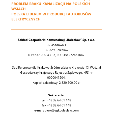
PROBLEM BRAKU KANALIZACJI NA POLSKICH
WSIACH
POLSKA LIDEREM W PRODUKCJI AUTOBUSÓW
ELEKTRYCZNYCH
→
Zakład Gospodarki Komunalnej „Bolesław” Sp. z o.o.
ul. Osadowa 1
32-329 Bolesław
NIP: 637-000-43-35, REGON: 272661647
Sąd Rejonowy dla Krakowa-Śródmieścia w Krakowie, XII Wydział
Gospodarczy Krajowego Rejestru Sądowego, KRS nr
0000041504,
Kapitał zakładowy: 2 820 500,00 zł
Sekretariat
tel. +48 32 64 61 148
fax +48 32 64 61 148
e-mail: biuro@zgkboleslaw.com