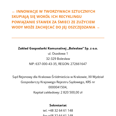
←
INNOWACJE W TWORZYWACH SZTUCZNYCH
SKUPIAJĄ SIĘ WOKÓŁ ICH RECYKLINGU
POWIĄZANIE STAWEK ZA ŚMIECI ZE ZUŻYCIEM
WODY MOŻE ZACHĘCAĆ DO JEJ OSZCZĘDZANIA
→
Zakład Gospodarki Komunalnej „Bolesław” Sp. z o.o.
ul. Osadowa 1
32-329 Bolesław
NIP: 637-000-43-35, REGON: 272661647
Sąd Rejonowy dla Krakowa-Śródmieścia w Krakowie, XII Wydział
Gospodarczy Krajowego Rejestru Sądowego, KRS nr
0000041504,
Kapitał zakładowy: 2 820 500,00 zł
Sekretariat
tel. +48 32 64 61 148
fax +48 32 64 61 148