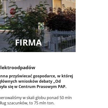
FIRMA
 elektroodpadów
nna przyświecać gospodarce, w której
z głównych wniosków debaty „Od
odbyła się w Centrum Prasowym PAP.
erowaliśmy w skali globu ponad 50 mln
dług szacunków, to 75 mln ton.