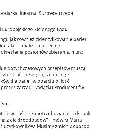
spodarka linearna. Surowce trzeba
 Europejskiego Zielonego Ładu.
gu jak również zidentyfikowanie barier
 takich analiz np. obecnie
określenia poziomów zbierania, m.in.:
według dotychczasowych przepisów muszą
a 20 lat. Cieszę się, że dialog z
ów dla paneli w oparciu o ilość
i, prezes zarządu Związku Producentów
ętym.
otnie wzrośnie zapotrzebowanie na kobalt
kania z elektroodpadów” – mówiła Maria
wać użytkowników. Musimy zmienić sposób