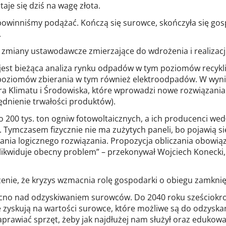
aje się dziś na wagę złota.
 powinniśmy podążać. Kończą się surowce, skończyła się go
.
zmiany ustawodawcze zmierzające do wdrożenia i realizacji
est bieżąca analiza rynku odpadów w tym poziomów recyklin
oziomów zbierania w tym również elektroodpadów. W wyniku
a Klimatu i Środowiska, które wprowadzi nowe rozwiązania 
ędnienie trwałości produktów).
o 200 tys. ton ogniw fotowoltaicznych, a ich producenci 
 Tymczasem fizycznie nie ma zużytych paneli, bo pojawią się z
ia logicznego rozwiązania. Propozycja obliczania obowiązk
 likwiduje obecny problem” – przekonywał Wojciech Koneck
enie, że kryzys wzmacnia rolę gospodarki o obiegu zamkni
 mocno nad odzyskiwaniem surowców. Do 2040 roku sześciokr
a, że zyskują na wartości surowce, które możliwe są do odzys
prawiać sprzęt, żeby jak najdłużej nam służył oraz eduko