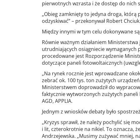
pierwotnych wzrasta i że dostęp do nich st
„Obieg zamknięty to jedyna droga, którą
odzyskiwać” – przekonywał Robert Chciuk
Między innymi w tym celu dokonywane są 
Równie ważnym działaniem Ministerstwa j
utrudniających osiągniecie wymaganych p
procedowane jest Rozporządzenie Ministr
dotyczące paneli fotowoltaicznych (uwzgl
„Na rynek rocznie jest wprowadzane okoł
zebrać ok. 100 tys. ton zużytych urządzeń.
Ministerstwem doprowadził do wypracowan
faktycznie wytworzonych zużytych paneli
AGD, APPLIA.
Jednym z wniosków debaty było spostrzeż
„Kryzys sprawił, że należy pochylić się
i lit, czterokrotnie na nikiel. To oznacz
Andrzejewska. „Musimy zużywać mniej, na