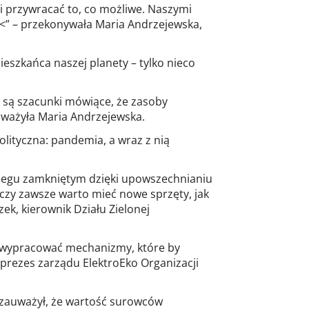
 i przywracać to, co możliwe. Naszymi
<” – przekonywała Maria Andrzejewska,
eszkańca naszej planety – tylko nieco
ż są szacunki mówiące, że zasoby
uważyła Maria Andrzejewska.
lityczna: pandemia, a wraz z nią
biegu zamkniętym dzięki upowszechnianiu
czy zawsze warto mieć nowe sprzęty, jak
ek, kierownik Działu Zielonej
j wypracować mechanizmy, które by
prezes zarządu ElektroEko Organizacji
 zauważył, że wartość surowców