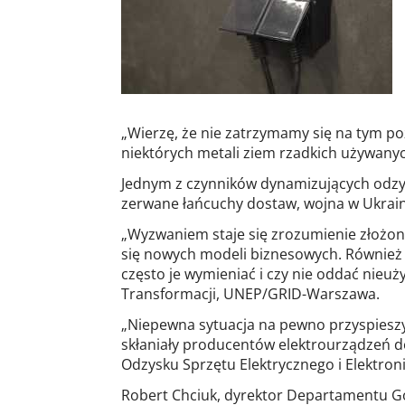
„Wierzę, że nie zatrzymamy się na tym po
niektórych metali ziem rzadkich używany
Jednym z czynników dynamizujących odzys
zerwane łańcuchy dostaw, wojna w Ukrain
„Wyzwaniem staje się zrozumienie złożo
się nowych modeli biznesowych. Również k
często je wymieniać i czy nie oddać nieuż
Transformacji, UNEP/GRID-Warszawa.
„Niepewna sytuacja na pewno przyspiesz
skłaniały producentów elektrourządzeń do
Odzysku Sprzętu Elektrycznego i Elektron
Robert Chciuk, dyrektor Departamentu G