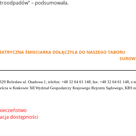
ektroodpadów” – podsumowała.
LEKTRYCZNA ŚMIECIARKA DOŁĄCZYŁA DO NASZEGO TABORU
SUROWE
329 Bolesław ul. Osadowa 1; telefon: +48 32 64 61 148, fax: +48 32 64 61 148, e
ia w Krakowie XII Wydział Gospodarczy Krajowego Rejestru Sądowego, KRS nr 
pieczeństwo
acja dostępności