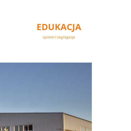
EDUKACJA
system i segregacja