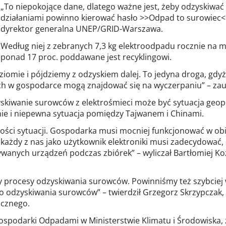
„To niepokojące dane, dlatego ważne jest, żeby odzyskiwać
działaniami powinno kierować hasło >>Odpad to surowiec<
dyrektor generalna UNEP/GRID-Warszawa.
Według niej z zebranych 7,3 kg elektroodpadu rocznie na mi
ponad 17 proc. poddawane jest recyklingowi.
ziomie i pójdziemy z odzyskiem dalej. To jedyna droga, gdy
ch w gospodarce mogą znajdować się na wyczerpaniu” – za
kiwanie surowców z elektrośmieci może być sytuacja geopo
ie i niepewna sytuacja pomiędzy Tajwanem i Chinami.
ności sytuacji. Gospodarka musi mocniej funkcjonować w o
ażdy z nas jako użytkownik elektroniki musi zadecydować, 
ywanych urządzeń podczas zbiórek” – wyliczał Bartłomiej Koz
y procesy odzyskiwania surowców. Powinniśmy też szybcie
 odzyskiwania surowców” – twierdził Grzegorz Skrzypczak, 
icznego.
ospodarki Odpadami w Ministerstwie Klimatu i Środowiska,