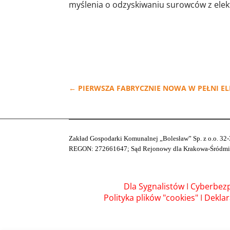
myślenia o odzyskiwaniu surowców z el
←
PIERWSZA FABRYCZNIE NOWA W PEŁNI E
Zakład Gospodarki Komunalnej „Bolesław” Sp. z o.o. 32-
REGON: 272661647; Sąd Rejonowy dla Krakowa-Śródmieśc
Dla Sygnalistów
I
Cyberbez
Polityka plików "cookies"
I
Deklar