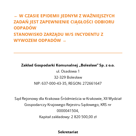
←
W CZASIE EPIDEMII JEDNYM Z WAŻNIEJSZYCH
ZADAŃ JEST ZAPEWNIENIE CIĄGŁOŚCI ODBIORU
ODPADÓW
STANOWISKO ZARZĄDU W/S INCYDENTU Z
WYWOZEM ODPADÓW
→
Zakład Gospodarki Komunalnej „Bolesław” Sp. z o.o.
ul. Osadowa 1
32-329 Bolesław
NIP: 637-000-43-35, REGON: 272661647
Sąd Rejonowy dla Krakowa-Śródmieścia w Krakowie, XII Wydział
Gospodarczy Krajowego Rejestru Sądowego, KRS nr
0000041504,
Kapitał zakładowy: 2 820 500,00 zł
Sekretariat