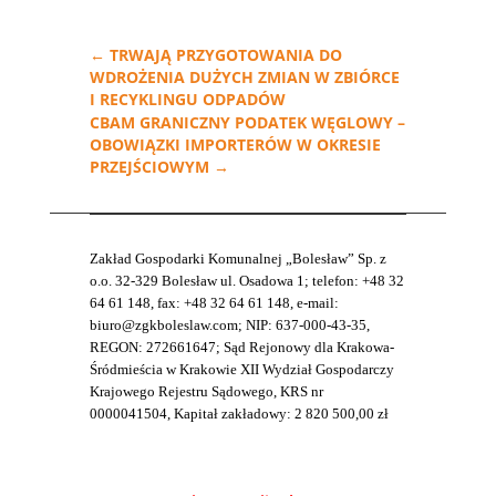
←
TRWAJĄ PRZYGOTOWANIA DO
WDROŻENIA DUŻYCH ZMIAN W ZBIÓRCE
I RECYKLINGU ODPADÓW
CBAM GRANICZNY PODATEK WĘGLOWY –
OBOWIĄZKI IMPORTERÓW W OKRESIE
PRZEJŚCIOWYM
→
Zakład Gospodarki Komunalnej „Bolesław” Sp. z
o.o. 32-329 Bolesław ul. Osadowa 1; telefon: +48 32
64 61 148, fax: +48 32 64 61 148, e-mail:
biuro@zgkboleslaw.com; NIP: 637-000-43-35,
REGON: 272661647; Sąd Rejonowy dla Krakowa-
Śródmieścia w Krakowie XII Wydział Gospodarczy
Krajowego Rejestru Sądowego, KRS nr
0000041504, Kapitał zakładowy: 2 820 500,00 zł