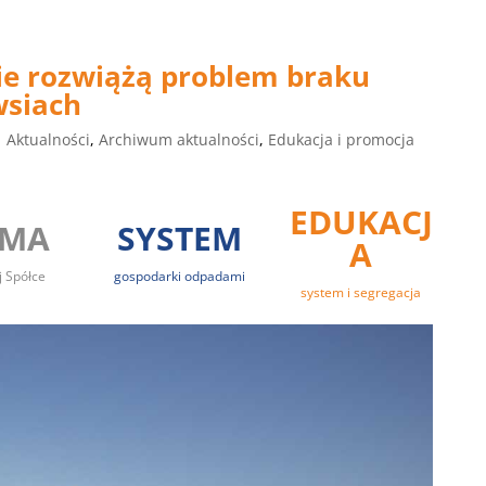
nie rozwiążą problem braku
wsiach
|
Aktualności
,
Archiwum aktualności
,
Edukacja i promocja
EDUKACJ
RMA
SYSTEM
A
j Spółce
gospodarki odpadami
system i segregacja