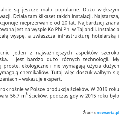
alnie są jeszcze mało popularne. Dużo większym
cji. Działa tam kilkaset takich instalacji. Najstarsza,
kcjonuje nieprzerwanie od 20 lat. Najbardziej znana
wana jest na wyspie Ko Phi Phi w Tajlandii. Instalacja
całą wyspę, a zwłaszcza infrastrukturę hotelarską i
cnie jeden z najważniejszych aspektów szeroko
ka. I jest bardzo dużo różnych technologii. My
ą proste, ekologiczne i nie wymagają użycia dużych
 wymagają chemikaliów. Tutaj więc doszukiwałbym się
zaniach – wskazuje ekspert.
rok rośnie w Polsce produkcja ścieków. W 2019 roku
3
wała 56,7 m
ścieków, podczas gdy w 2015 roku było
Źródło:
newseria.pl