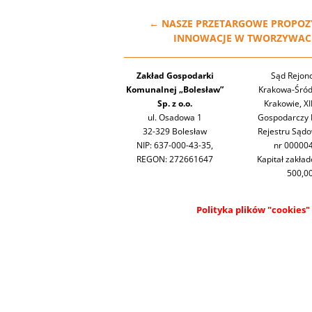
←
NASZE PRZETARGOWE PROPOZ
INNOWACJE W TWORZYWACH 
Zakład Gospodarki
Sąd Rejon
Komunalnej „Bolesław”
Krakowa-Śród
Sp. z o.o.
Krakowie, XI
ul. Osadowa 1
Gospodarczy 
32-329 Bolesław
Rejestru Sąd
NIP: 637-000-43-35,
nr 00000
REGON: 272661647
Kapitał zakła
500,00
Polityka plików "cookies"