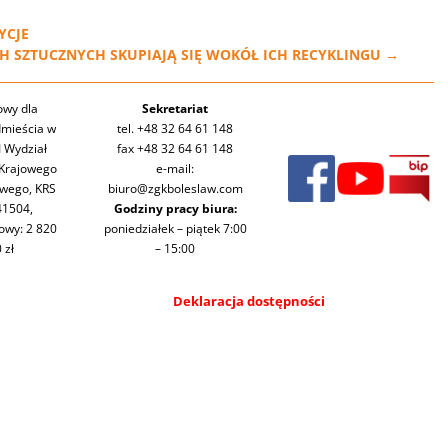
YCJE
SZTUCZNYCH SKUPIAJĄ SIĘ WOKÓŁ ICH RECYKLINGU
→
owy dla
Sekretariat
mieścia w
tel. +48 32 64 61 148
I Wydział
fax +48 32 64 61 148
Krajowego
e-mail:
owego, KRS
biuro@zgkboleslaw.com
41504,
Godziny pracy biura:
dowy: 2 820
poniedziałek – piątek 7:00
 zł
– 15:00
Deklaracja dostępności