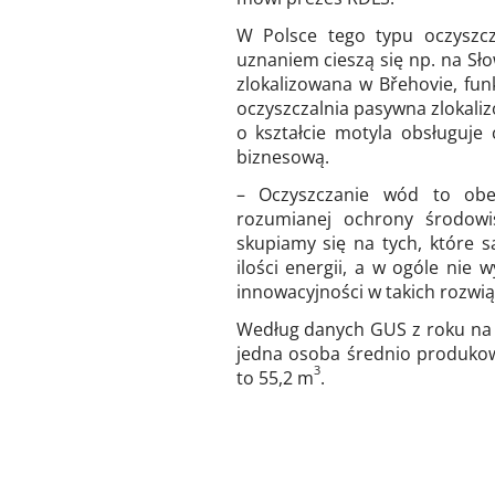
W Polsce tego typu oczyszcz
uznaniem cieszą się np. na Słowa
zlokalizowana w Břehovie, fun
oczyszczalnia pasywna zlokalizo
o kształcie motyla obsługuje 
biznesową.
– Oczyszczanie wód to obe
rozumianej ochrony środowis
skupiamy się na tych, które s
ilości energii, a w ogóle nie
innowacyjności w takich rozwią
Według danych GUS z roku na 
jedna osoba średnio produko
3
to 55,2 m
.