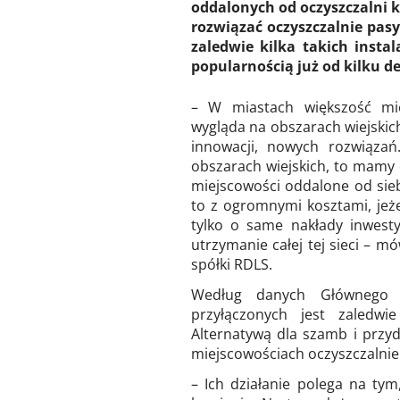
oddalonych od oczyszczalni 
rozwiązać oczyszczalnie pasy
zaledwie kilka takich insta
popularnością już od kilku d
– W miastach większość mies
wygląda na obszarach wiejskic
innowacji, nowych rozwiązań
obszarach wiejskich, to mamy
miejscowości oddalone od sieb
to z ogromnymi kosztami, jeżel
tylko o same nakłady inwesty
utrzymanie całej tej sieci – 
spółki RDLS.
Według danych Głównego Ur
przyłączonych jest zaledwi
Alternatywą dla szamb i prz
miejscowościach oczyszczalnie
– Ich działanie polega na tym