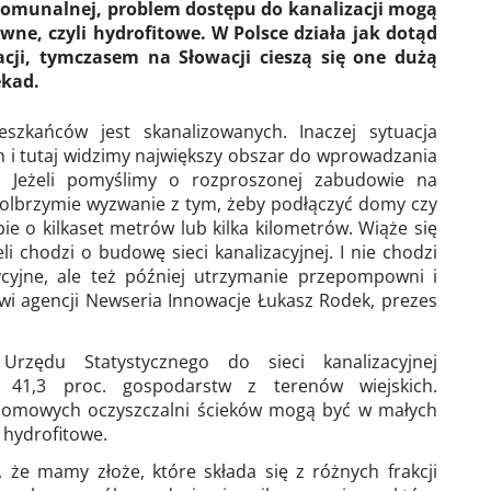
komunalnej, problem dostępu do kanalizacji mogą
wne, czyli hydrofitowe. W Polsce działa jak dotąd
lacji, tymczasem na Słowacji cieszą się one dużą
ekad.
zkańców jest skanalizowanych. Inaczej sytuacja
h i tutaj widzimy największy obszar do wprowadzania
. Jeżeli pomyślimy o rozproszonej zabudowie na
 olbrzymie wyzwanie z tym, żeby podłączyć domy czy
ie o kilkaset metrów lub kilka kilometrów. Wiąże się
i chodzi o budowę sieci kanalizacyjnej. I nie chodzi
cyjne, ale też później utrzymanie przepompowni i
mówi agencji Newseria Innowacje Łukasz Rodek, prezes
zędu Statystycznego do sieci kanalizacyjnej
e 41,3 proc. gospodarstw z terenów wiejskich.
ydomowych oczyszczalni ścieków mogą być w małych
 hydrofitowe.
, że mamy złoże, które składa się z różnych frakcji