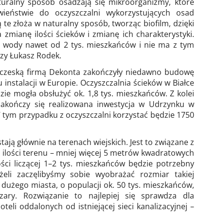
uralny sposób osadzają się mikroorganizmy, które
ieństwie do oczyszczalni wykorzystujących osad
ą te złoża w naturalny sposób, tworząc biofilm, dzięki
zmianę ilości ścieków i zmianę ich charakterystyki.
 wody nawet od 2 tys. mieszkańców i nie ma z tym
zy Łukasz Rodek.
 czeską firmą Dekonta zakończyły niedawno budowę
 instalacji w Europie. Oczyszczalnia ścieków w Białce
ie mogła obsłużyć ok. 1,8 tys. mieszkańców. Z kolei
zakończy się realizowana inwestycja w Udrzynku w
tym przypadku z oczyszczalni korzystać będzie 1750
ają głównie na terenach wiejskich. Jest to związane z
 ilości terenu – mniej więcej 5 metrów kwadratowych
ści liczącej 1–2 tys. mieszkańców będzie potrzebny
żeli zaczęlibyśmy sobie wyobrażać rozmiar takiej
 dużego miasta, o populacji ok. 50 tys. mieszkańców,
ary. Rozwiązanie to najlepiej się sprawdza dla
teli oddalonych od istniejącej sieci kanalizacyjnej –