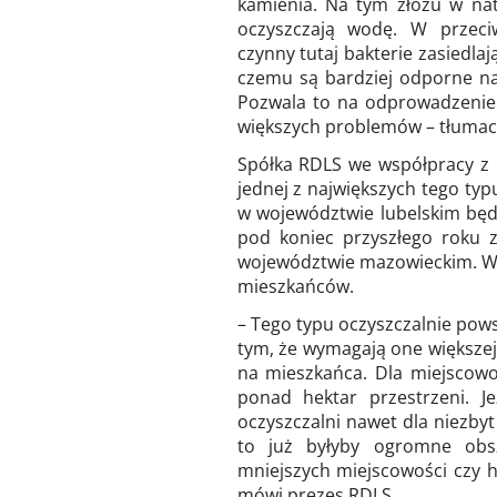
kamienia. Na tym złożu w nat
oczyszczają wodę. W przeciw
czynny tutaj bakterie zasiedlaj
czemu są bardziej odporne na 
Pozwala to na odprowadzenie
większych problemów – tłumac
Spółka RDLS we współpracy z
jednej z największych tego typu
w województwie lubelskim będz
pod koniec przyszłego roku 
województwie mazowieckim. W 
mieszkańców.
– Tego typu oczyszczalnie powst
tym, że wymagają one większej
na mieszkańca. Dla miejscowo
ponad hektar przestrzeni. Je
oczyszczalni nawet dla niezbyt
to już byłyby ogromne obsz
mniejszych miejscowości czy ho
mówi prezes RDLS.