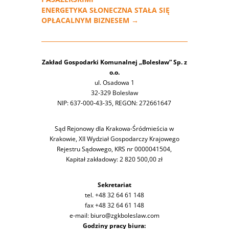
ENERGETYKA SŁONECZNA STAŁA SIĘ
OPŁACALNYM BIZNESEM
→
Zakład Gospodarki Komunalnej „Bolesław” Sp. z
o.o.
ul. Osadowa 1
32-329 Bolesław
NIP: 637-000-43-35, REGON: 272661647
Sąd Rejonowy dla Krakowa-Śródmieścia w
Krakowie, XII Wydział Gospodarczy Krajowego
Rejestru Sądowego, KRS nr 0000041504,
Kapitał zakładowy: 2 820 500,00 zł
Sekretariat
tel. +48 32 64 61 148
fax +48 32 64 61 148
e-mail: biuro@zgkboleslaw.com
Godziny pracy biura: