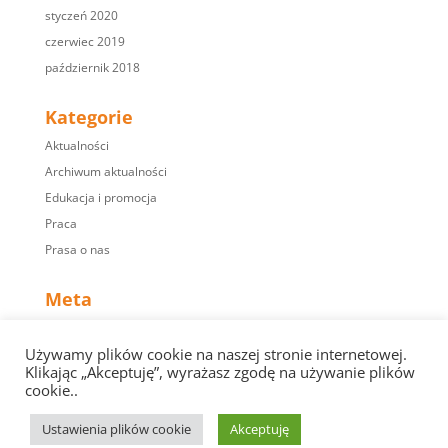
styczeń 2020
czerwiec 2019
październik 2018
Kategorie
Aktualności
Archiwum aktualności
Edukacja i promocja
Praca
Prasa o nas
Meta
Zaloguj się
Używamy plików cookie na naszej stronie internetowej.
Kanał wpisów
Klikając „Akceptuję”, wyrażasz zgodę na używanie plików
Kanał komentarzy
cookie..
WordPress.org
Ustawienia plików cookie
Akceptuję