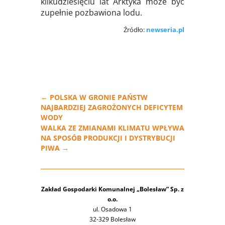
kilkudziesięciu lat Arktyka może być
zupełnie pozbawiona lodu.
Źródło:
newseria.pl
←
POLSKA W GRONIE PAŃSTW
NAJBARDZIEJ ZAGROŻONYCH DEFICYTEM
WODY
WALKA ZE ZMIANAMI KLIMATU WPŁYWA
NA SPOSÓB PRODUKCJI I DYSTRYBUCJI
PIWA
→
Zakład Gospodarki Komunalnej „Bolesław” Sp. z
o.o.
ul. Osadowa 1
32-329 Bolesław