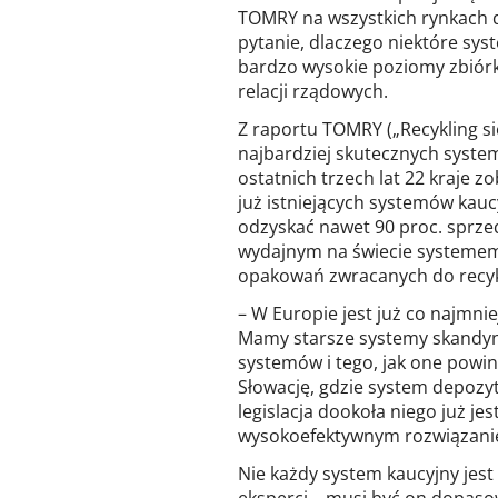
TOMRY na wszystkich rynkach 
pytanie, dlaczego niektóre sys
bardzo wysokie poziomy zbiórki
relacji rządowych.
Z raportu TOMRY („Recykling si
najbardziej skutecznych system
ostatnich trzech lat 22 kraje 
już istniejących systemów kauc
odzyskać nawet 90 proc. sprze
wydajnym na świecie systemem
opakowań zwracanych do recyk
– W Europie jest już co najmni
Mamy starsze systemy skandyn
systemów i tego, jak one powin
Słowację, gdzie system depozyt
legislacja dookoła niego już je
wysokoefektywnym rozwiązanie
Nie każdy system kaucyjny jest 
eksperci – musi być on dopaso