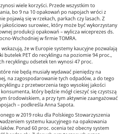
zynosi wiele korzyści. Przede wszystkim to
nia, bo 9 na 10 opakowań po napojach wróci z
ie pojawią się w rzekach, parkach czy lasach. Z
ty jakościowo surowiec, który może być wykorzystany
wnej produkcji opakowań – wylicza wiceprezes ds.
nocno-Wschodniej w firmie TOMRA.
 wskazują, że w Europie systemy kaucyjne pozwalają
ki butelek PET do recyklingu na poziomie 94 proc.,
h recyklingu odsetek ten wynosi 47 proc.
, które nie będą musiały wydawać pieniędzy na
znej, na zagospodarowanie tych odpadów, a do tego
cyklingu z przetworzenia tego wysokiej jakości
konsumenta, który będzie mógł cieszyć się czystszą
szym środowiskiem, a przy tym aktywnie zaangażować
apojach – podkreśla Anna Sapota.
onego w 2019 roku dla Polskiego Stowarzyszenia
owadzeniem systemu kaucyjnego na opakowania
olaków. Ponad 60 proc. ocenia też obecny system