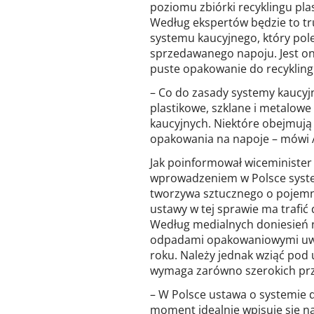
poziomu zbiórki recyklingu pl
Według ekspertów będzie to t
systemu kaucyjnego, który pole
sprzedawanego napoju. Jest o
puste opakowanie do recykling
– Co do zasady systemy kaucyj
plastikowe, szklane i metalowe
kaucyjnych. Niektóre obejmują
opakowania na napoje – mówi 
Jak poinformował wiceminister 
wprowadzeniem w Polsce system
tworzywa sztucznego o pojemnoś
ustawy w tej sprawie ma trafić 
Według medialnych doniesień 
odpadami opakowaniowymi uwzg
roku. Należy jednak wziąć pod 
wymaga zarówno szerokich przy
– W Polsce ustawa o systemie 
moment idealnie wpisuje się na