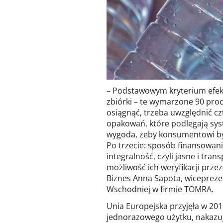
– Podstawowym kryterium efek
zbiórki – te wymarzone 90 proc
osiągnąć, trzeba uwzględnić czt
opakowań, które podlegają syst
wygoda, żeby konsumentowi był
Po trzecie: sposób finansowan
integralność, czyli jasne i tr
możliwość ich weryfikacji prze
Biznes Anna Sapota, wiceprezes
Wschodniej w firmie TOMRA.
Unia Europejska przyjęła w 20
jednorazowego użytku, nakazu