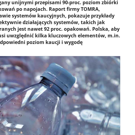
ny unijnymi przepisami 90-proc. poziom zbiórki
akowań po napojach. Raport firmy TOMRA,
awie systemów kaucyjnych, pokazuje przykłady
ektywnie działających systemów, takich jak
ieranych jest nawet 92 proc. opakowań. Polska, aby
si uwzględnić kilka kluczowych elementów, m.in.
odpowiedni poziom kaucji i wygodę