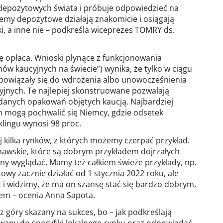
depozytowych świata i próbuje odpowiedzieć na
temy depozytowe działają znakomicie i osiągają
, a inne nie – podkreśla wiceprezes TOMRY ds.
ę opłaca. Wnioski płynące z funkcjonowania
ów kaucyjnych na świecie”) wynika, że tylko w ciągu
zobowiązały się do wdrożenia albo unowocześnienia
yjnych. Te najlepiej skonstruowane pozwalają
danych opakowań objętych kaucją. Najbardziej
 mogą pochwalić się Niemcy, gdzie odsetek
lingu wynosi 98 proc.
ej kilka rynków, z których możemy czerpać przykład.
awskie, które są dobrym przykładem dojrzałych
ny wyglądać. Mamy też całkiem świeże przykłady, np.
owy zacznie działać od 1 stycznia 2022 roku, ale
st i widzimy, że ma on szansę stać się bardzo dobrym,
m – ocenia Anna Sapota.
z góry skazany na sukces, bo – jak podkreślają
wany do specyfiki lokalnego rynku oraz odpowiadać