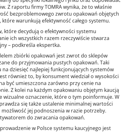
. Z raportu firmy TOMRA wynika, że to właśnie
ość bezproblemowego zwrotu opakowań objętych
, które warunkują efektywność całego systemu.
, które decydują o efektywności systemu
nie ich wszystkich razem rzeczywiście stwarza
jny – podkreśla ekspertka.
lem zbiórki opakowań jest zwrot do sklepów
ązane do przyjmowania pustych opakowań. Taki
 na dziesięć najlepiej funkcjonujących systemów
 jest również to, by konsument wiedział o wysokości
inna być umieszczona zarówno przy cenie na
gonie. Z kolei na każdym opakowaniu objętym kaucją
e wizualne oznaczenie, które o tym poinformuje. W
awdza się także ustalenie minimalnej wartości
 możliwość jej podnoszenia w razie potrzeby.
otywatorem do zwracania opakowań.
 wprowadzenie w Polsce systemu kaucyjnego jest