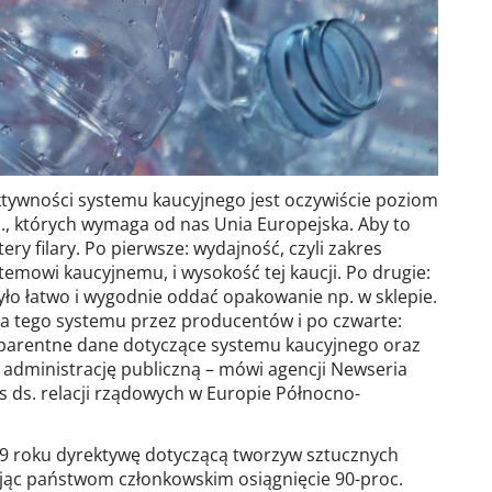
tywności systemu kaucyjnego jest oczywiście poziom
., których wymaga od nas Unia Europejska. Aby to
ery filary. Po pierwsze: wydajność, czyli zakres
emowi kaucyjnemu, i wysokość tej kaucji. Po drugie:
o łatwo i wygodnie oddać opakowanie np. w sklepie.
ia tego systemu przez producentów i po czwarte:
ansparentne dane dotyczące systemu kaucyjnego oraz
z administrację publiczną – mówi agencji Newseria
 ds. relacji rządowych w Europie Północno-
19 roku dyrektywę dotyczącą tworzyw sztucznych
jąc państwom członkowskim osiągnięcie 90-proc.