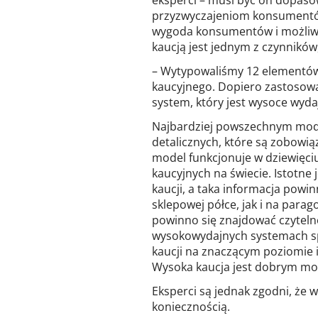
przyzwyczajeniom konsumentów
wygoda konsumentów i możliw
kaucją jest jednym z czynników
– Wytypowaliśmy 12 elementów
kaucyjnego. Dopiero zastosowa
system, który jest wysoce wyda
Najbardziej powszechnym mode
detalicznych, które są zobowi
model funkcjonuje w dziewięciu
kaucyjnych na świecie. Istotne
kaucji, a taka informacja pow
sklepowej półce, jak i na para
powinno się znajdować czyteln
wysokowydajnych systemach spr
kaucji na znaczącym poziomie i
Wysoka kaucja jest dobrym m
Eksperci są jednak zgodni, że
koniecznością.