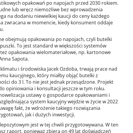
astikowych opakowań po napojach przed 2030 rokiem.
rudne lub wręcz niemożliwe bez wprowadzenia
ga na dodaniu niewielkiej kaucji do ceny każdego
na zwracana w momencie, kiedy konsument oddaje
u.
ne obejmują opakowania po napojach, czyli butelki
 puszki. To jest standard w większości systemów
 też opakowania wielomateriałowe, np. kartonowe
Anna Sapota.
klimatu i środowiska Jacek Ozdoba, trwają prace nad
u kaucyjnego, który miałby objąć butelki z
ci do 3 l. To nie jest jednak przesądzone. Projekt
do opiniowania i konsultacji jeszcze w tym roku.
nowelizacja ustawy o gospodarce opakowaniami i
lędniająca system kaucyjny wejdzie w życie w 2022
uwagę fakt, że wdrożenie takiego rozwiązania
gotowań, jak i dużych inwestycji.
depozytowym jest w tej chwili przygotowywana. W ten
sz raport, ponieważ zbiera on 49 lat doświadczeń