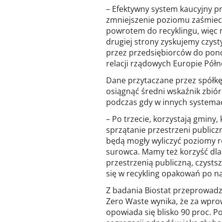
– Efektywny system kaucyjny pr
zmniejszenie poziomu zaśmieca
powrotem do recyklingu, więc n
drugiej strony zyskujemy czys
przez przedsiębiorców do pono
relacji rządowych Europie Pół
Dane przytaczane przez spółkę
osiągnąć średni wskaźnik zbiór
podczas gdy w innych systemac
– Po trzecie, korzystają gminy
sprzątanie przestrzeni public
będą mogły wyliczyć poziomy re
surowca. Mamy też korzyść dla 
przestrzenią publiczną, czyst
się w recykling opakowań po n
Z badania Biostat przeprowadz
Zero Waste wynika, że za wpr
opowiada się blisko 90 proc. P