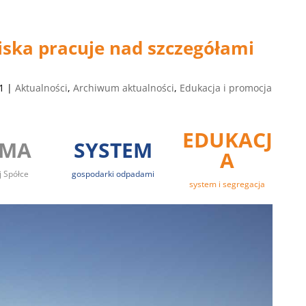
iska pracuje nad szczegółami
1
|
Aktualności
,
Archiwum aktualności
,
Edukacja i promocja
EDUKACJ
RMA
SYSTEM
A
j Spółce
gospodarki odpadami
system i segregacja