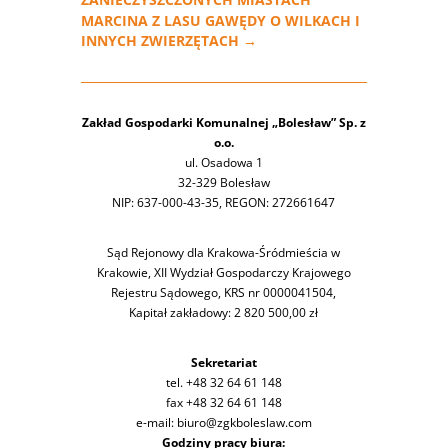
MARCINA Z LASU GAWĘDY O WILKACH I
INNYCH ZWIERZĘTACH
→
Zakład Gospodarki Komunalnej „Bolesław” Sp. z
o.o.
ul. Osadowa 1
32-329 Bolesław
NIP: 637-000-43-35, REGON: 272661647
Sąd Rejonowy dla Krakowa-Śródmieścia w
Krakowie, XII Wydział Gospodarczy Krajowego
Rejestru Sądowego, KRS nr 0000041504,
Kapitał zakładowy: 2 820 500,00 zł
Sekretariat
tel. +48 32 64 61 148
fax +48 32 64 61 148
e-mail: biuro@zgkboleslaw.com
Godziny pracy biura: