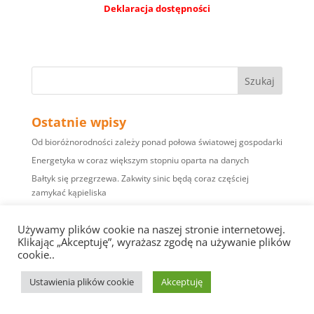
Deklaracja dostępności
Ostatnie wpisy
Od bioróżnorodności zależy ponad połowa światowej gospodarki
Energetyka w coraz większym stopniu oparta na danych
Bałtyk się przegrzewa. Zakwity sinic będą coraz częściej
zamykać kąpieliska
Biogaz i biometan może zapewnić 20–40 proc. krajowego
zapotrzebowania na gaz
Używamy plików cookie na naszej stronie internetowej.
Klikając „Akceptuję”, wyrażasz zgodę na używanie plików
Przepisy środowiskowe – przedsiębiorcy muszą się
cookie..
dostosowywać w szybkim tempie
Ustawienia plików cookie
Akceptuję
Najnowsze komentarze