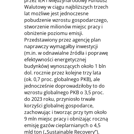
przez IEA i Międzynarodowy Fundusz
Walutowy w ciągu najbliższych trzech
lat możliwe jest jednoczesne
pobudzenie wzrostu gospodarczego,
stworzenie milionów miejsc pracy i
obniżenie poziomu emisji.
Przedstawiony przez agencję plan
naprawczy wymagałby inwestycji
(m.in. w odnawialne źródła i poprawę
efektywności energetycznej
budynków) wynoszących około 1 bln
dol. rocznie przez kolejne trzy lata
(ok. 0,7 proc. globalnego PKB), ale
jednocześnie doprowadziłoby to do
wzrostu globalnego PKB o 3,5 proc.
do 2023 roku, przyniosło trwałe
korzyści globalnej gospodarce,
zachowując i tworząc przy tym około
9 mln miejsc pracy i obniżając roczną
emisję gazów cieplarnianych o 4,5
mld ton („Sustainable Recovery”).