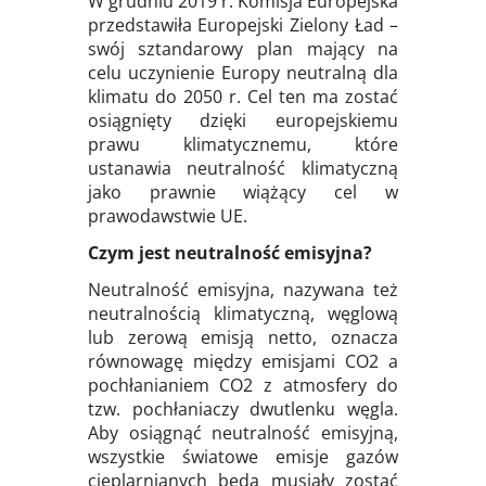
W grudniu 2019 r. Komisja Europejska
przedstawiła Europejski Zielony Ład –
swój sztandarowy plan mający na
celu uczynienie Europy neutralną dla
klimatu do 2050 r. Cel ten ma zostać
osiągnięty dzięki europejskiemu
prawu klimatycznemu, które
ustanawia neutralność klimatyczną
jako prawnie wiążący cel w
prawodawstwie UE.
Czym jest neutralność emisyjna?
Neutralność emisyjna, nazywana też
neutralnością klimatyczną, węglową
lub zerową emisją netto, oznacza
równowagę między emisjami CO2 a
pochłanianiem CO2 z atmosfery do
tzw. pochłaniaczy dwutlenku węgla.
Aby osiągnąć neutralność emisyjną,
wszystkie światowe emisje gazów
cieplarnianych będą musiały zostać