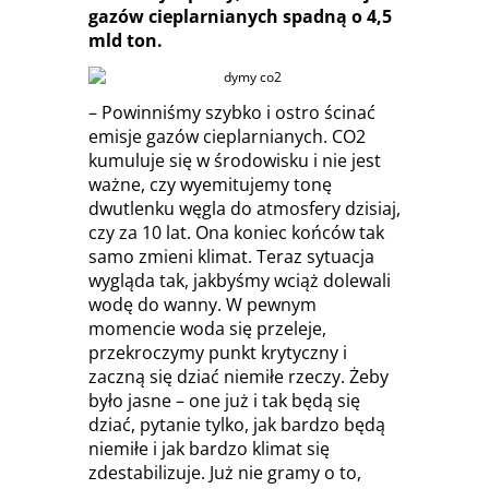
gazów cieplarnianych spadną o 4,5
mld ton.
– Powinniśmy szybko i ostro ścinać
emisje gazów cieplarnianych. CO2
kumuluje się w środowisku i nie jest
ważne, czy wyemitujemy tonę
dwutlenku węgla do atmosfery dzisiaj,
czy za 10 lat. Ona koniec końców tak
samo zmieni klimat. Teraz sytuacja
wygląda tak, jakbyśmy wciąż dolewali
wodę do wanny. W pewnym
momencie woda się przeleje,
przekroczymy punkt krytyczny i
zaczną się dziać niemiłe rzeczy. Żeby
było jasne – one już i tak będą się
dziać, pytanie tylko, jak bardzo będą
niemiłe i jak bardzo klimat się
zdestabilizuje. Już nie gramy o to,