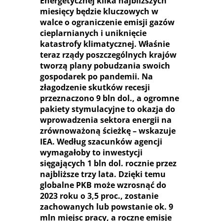
Energetycznej kilka najbliższych
miesięcy będzie kluczowych w
walce o ograniczenie emisji gazów
cieplarnianych i uniknięcie
katastrofy klimatycznej. Właśnie
teraz rządy poszczególnych krajów
tworzą plany pobudzania swoich
gospodarek po pandemii. Na
złagodzenie skutków recesji
przeznaczono 9 bln dol., a ogromne
pakiety stymulacyjne to okazja do
wprowadzenia sektora energii na
zrównoważoną ścieżkę – wskazuje
IEA. Według szacunków agencji
wymagałoby to inwestycji
sięgających 1 bln dol. rocznie przez
najbliższe trzy lata. Dzięki temu
globalne PKB może wzrosnąć do
2023 roku o 3,5 proc., zostanie
zachowanych lub powstanie ok. 9
mln miejsc pracy, a roczne emisje