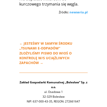
kurczowego trzymania się węgla.
Źródło:
newseria.pl
←
JESTEŚMY W SAMYM ŚRODKU
„TSUNAMI E-ODPADÓW”
ZŁOŻYLIŚMY PISMO DO WIOŚ O
KONTROLĘ W/S UCIĄŻLIWYCH
ZAPACHÓW
→
Zakład Gospodarki Komunalnej „Bolesław” Sp. z
o.o.
ul. Osadowa 1
32-329 Bolesław
NIP: 637-000-43-35, REGON: 272661647