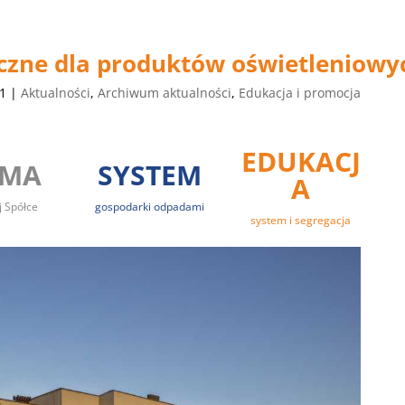
czne dla produktów oświetleniowy
21
|
Aktualności
,
Archiwum aktualności
,
Edukacja i promocja
EDUKACJ
RMA
SYSTEM
A
j Spółce
gospodarki odpadami
system i segregacja