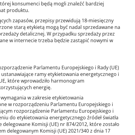
której konsumenci będą mogli znaleźć bardziej
at produktu.
jących zapasów, przepisy przewidują 18-miesięczny
rzone starą etykietą mogą być nadal sprzedawane na
przedaży detalicznej. W przypadku sprzedaży przez
tlane w internecie trzeba będzie zastąpić nowymi w
rozporządzenie Parlamentu Europejskiego i Rady (UE)
r. ustanawiające ramy etykietowania energetycznego i
/UE, które wprowadziło harmonogram
orzystujących energię.
e wymagania w zakresie etykietowania
one w rozporządzeniu Parlamentu Europejskiego i
jącym rozporządzenie Parlamentu Europejskiego i
eniu do etykietowania energetycznego źródeł światła
 delegowane Komisji (UE) nr 874/2012, które zostało
m delegowanym Komisji (UE) 2021/340 z dnia 17