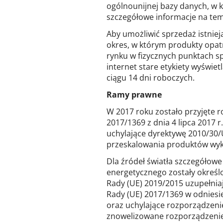
ogólnounijnej bazy danych, w 
szczegółowe informacje na tem
Aby umożliwić sprzedaż istnie
okres, w którym produkty opat
rynku w fizycznych punktach s
internet stare etykiety wyświe
ciągu 14 dni roboczych.
Ramy prawne
W 2017 roku zostało przyjęte 
2017/1369 z dnia 4 lipca 2017 
uchylające dyrektywę 2010/30
przeskalowania produktów wyk
Dla źródeł światła szczegółow
energetycznego zostały określ
Rady (UE) 2019/2015 uzupełnia
Rady (UE) 2017/1369 w odniesi
oraz uchylające rozporządzenie
znowelizowane rozporządzenie