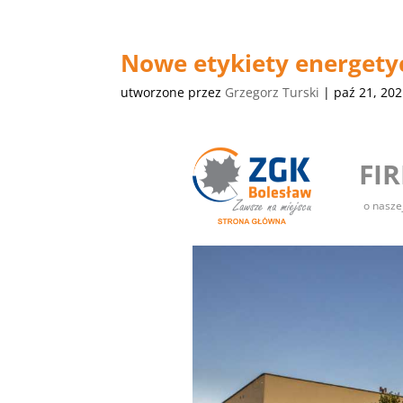
Nowe etykiety energety
utworzone przez
Grzegorz Turski
|
paź 21, 20
FI
o nasze