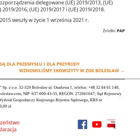
rozporządzenia delegowane (UE) 2019/2013, (UE)
) 2019/2016, (UE) 2019/2017 i (UE) 2019/2018.
015 weszły w życie 1 września 2021 r.
Źródło:
PAP
SĄ DLA PRZEMYSŁU I DLA PRZYRODY
WZNOWILIŚMY EKOWIZYTY W ZGK BOLESŁAW
→
p. z o.o. 32-329 Bolesław ul. Osadowa 1; telefon: +48 32 64 61 148,
kboleslaw.com; NIP: 637-000-43-35, REGON: 272661647; Sąd Rejonowy
Wydział Gospodarczy Krajowego Rejestru Sądowego, KRS nr
0,00 zł
czeństwo
laracja