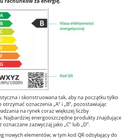
 rachunków za energię.
ystyczna i skonstruowana tak, aby na początku tylko
e otrzymać oznaczenia „A” i „B”, pozostawiając
zania na rynek coraz większej liczby
 Najbardziej energooszczędne produkty znajdujące
z oznaczane zazwyczaj jako „C” lub „D”.
ereg nowych elementów, w tym kod QR odsyłający do