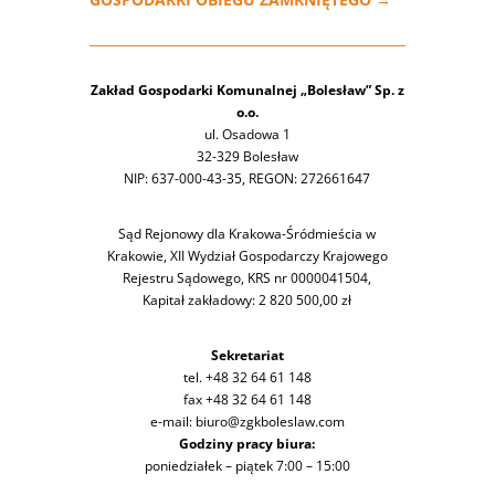
Zakład Gospodarki Komunalnej „Bolesław” Sp. z
o.o.
ul. Osadowa 1
32-329 Bolesław
NIP: 637-000-43-35, REGON: 272661647
Sąd Rejonowy dla Krakowa-Śródmieścia w
Krakowie, XII Wydział Gospodarczy Krajowego
Rejestru Sądowego, KRS nr 0000041504,
Kapitał zakładowy: 2 820 500,00 zł
Sekretariat
tel. +48 32 64 61 148
fax +48 32 64 61 148
e-mail: biuro@zgkboleslaw.com
Godziny pracy biura:
poniedziałek – piątek 7:00 – 15:00