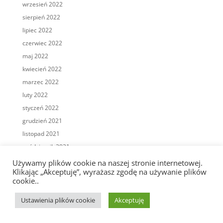
wrzesień 2022
sierpień 2022
lipiec 2022
czerwiec 2022
maj 2022
kwiecień 2022
marzec 2022
luty 2022
styczeń 2022
grudzień 2021
listopad 2021
październik 2021
wrzesień 2021
Używamy plików cookie na naszej stronie internetowej.
Klikając „Akceptuję”, wyrażasz zgodę na używanie plików
sierpień 2021
cookie..
lipiec 2021
czerwiec 2021
Ustawienia plików cookie
Akceptuję
maj 2021