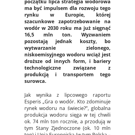
początku lipca strategia wodorowa
ma być impulsem dla rozwoju tego
rynku w Europie, której
szacunkowe zapotrzebowanie na
wodór w 2030 roku ma już sięgnąć
16,5 mln ton. Wyzwaniem
pozostają jednak koszty, bo
wytwarzanie zielonego,
niskoemisyjnego wodoru wciąż jest
droższe od innych form, i bariery
technologiczne związane z
produkcją i transportem tego
surowca.
Jak wynika z lipcowego raportu
Esperis „Gra o wodór. Kto zdominuje
rynek wodoru na świecie?”, globalna
produkcja wodoru sięga w tej chwili
ok. 74 mln ton rocznie, a przodują w
tym Stany Zjednoczone (ok. 10 mln
ton) i Unia Europejska (w tym Polska –