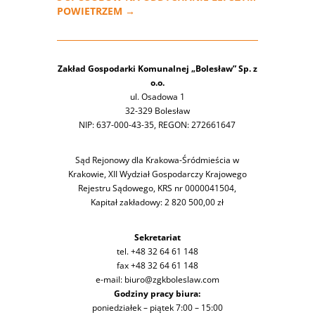
POWIETRZEM
→
Zakład Gospodarki Komunalnej „Bolesław” Sp. z
o.o.
ul. Osadowa 1
32-329 Bolesław
NIP: 637-000-43-35, REGON: 272661647
Sąd Rejonowy dla Krakowa-Śródmieścia w
Krakowie, XII Wydział Gospodarczy Krajowego
Rejestru Sądowego, KRS nr 0000041504,
Kapitał zakładowy: 2 820 500,00 zł
Sekretariat
tel. +48 32 64 61 148
fax +48 32 64 61 148
e-mail: biuro@zgkboleslaw.com
Godziny pracy biura:
poniedziałek – piątek 7:00 – 15:00