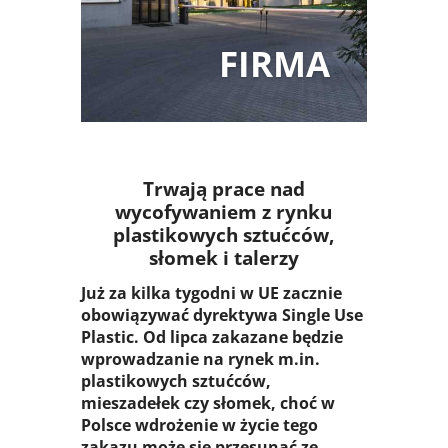
FIRMA
Trwają prace nad
wycofywaniem z rynku
plastikowych sztućców,
słomek i talerzy
Już za kilka tygodni w UE zacznie
obowiązywać dyrektywa Single Use
Plastic. Od lipca zakazane będzie
wprowadzanie na rynek m.in.
plastikowych sztućców,
mieszadełek czy słomek, choć w
Polsce wdrożenie w życie tego
zakazu może się przesunąć ze