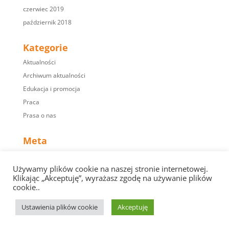
czerwiec 2019
październik 2018
Kategorie
Aktualności
Archiwum aktualności
Edukacja i promocja
Praca
Prasa o nas
Meta
Zaloguj się
Używamy plików cookie na naszej stronie internetowej.
Kanał wpisów
Klikając „Akceptuję”, wyrażasz zgodę na używanie plików
Kanał komentarzy
cookie..
WordPress.org
Ustawienia plików cookie
Akceptuję